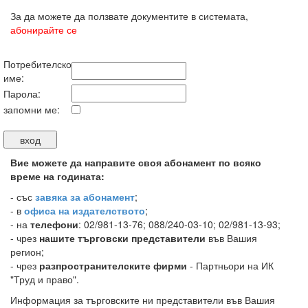
За да можете да ползвате документите в системата,
абонирайте се
Потребителско
име:
Парола:
запомни ме:
Вие можете да направите своя абонамент по всяко
време на годината:
-
със
завяка за абонамент
;
- в
офиса на издателството
;
- на
телефони
: 02/981-13-76; 088/240-03-10; 02/981-13-93;
- чрез
нашите търговски представители
във Вашия
регион;
- чрез
разпространителските фирми
- Партньори на ИК
"Труд и право".
Информация за търговските ни представители във Вашия