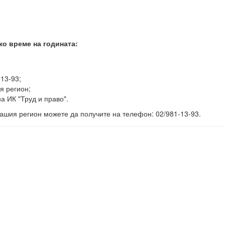
ко време на годината:
-13-93;
я регион;
а ИК "Труд и право".
ашия регион можете да получите на телефон: 02/981-13-93.