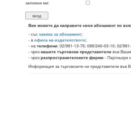
запомни ме:
Вие можете да направите своя абонамент по вся
-
със
завяка за абонамент
;
- в
офиса на издателството
;
- на
телефони
: 02/981-13-76; 088/240-03-10; 02/981
- чрез
нашите търговски представители
във Ваши
- чрез
разпространителските фирми
- Партньори н
Информация за търговските ни представители във В