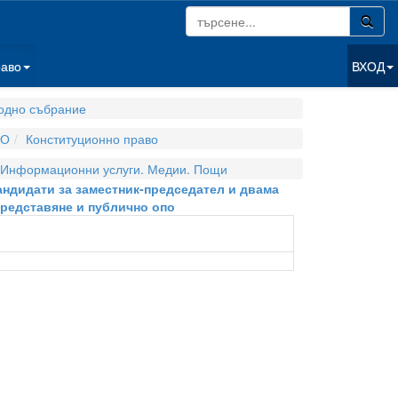
раво
ВХОД
одно събрание
ВО
Конституционно право
Информационни услуги. Медии. Пощи
кандидати за заместник-председател и двама
представяне и публично опо