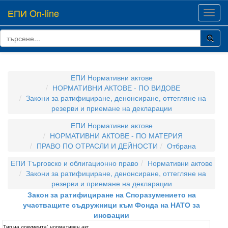
ЕПИ On-line
Toggl
navig
ЕПИ Нормативни актове
НОРМАТИВНИ АКТОВЕ - ПО ВИДОВЕ
Закони за ратифициране, денонсиране, оттегляне на
резерви и приемане на декларации
ЕПИ Нормативни актове
НОРМАТИВНИ АКТОВЕ - ПО МАТЕРИЯ
ПРАВО ПО ОТРАСЛИ И ДЕЙНОСТИ
Отбрана
ЕПИ Търговско и облигационно право
Нормативни актове
Закони за ратифициране, денонсиране, оттегляне на
резерви и приемане на декларации
Закон за ратифициране на Споразумението на
участващите съдружници към Фонда на НАТО за
иновации
Тип на документа:
нормативен акт