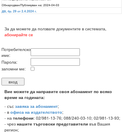
Обнародван/Публикуван на:
2024-04-03
ДВ, бр. 29 от 2.4.2024 г.
За да можете да ползвате документите в системата,
абонирайте се
Потребителско
име:
Парола:
запомни ме:
Вие можете да направите своя абонамент по всяко
време на годината:
-
със
завяка за абонамент
;
- в
офиса на издателството
;
- на
телефони
: 02/981-13-76; 088/240-03-10; 02/981-13-93;
- чрез
нашите търговски представители
във Вашия
регион;