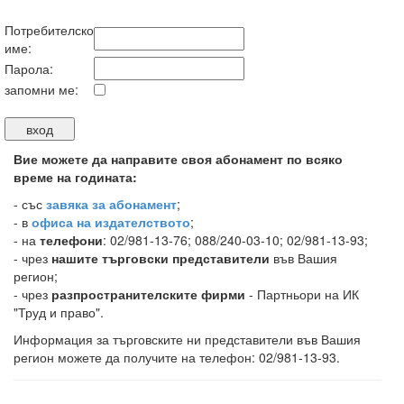
Потребителско
име:
Парола:
запомни ме:
Вие можете да направите своя абонамент по всяко
време на годината:
-
със
завяка за абонамент
;
- в
офиса на издателството
;
- на
телефони
: 02/981-13-76; 088/240-03-10; 02/981-13-93;
- чрез
нашите търговски представители
във Вашия
регион;
- чрез
разпространителските фирми
- Партньори на ИК
"Труд и право".
Информация за търговските ни представители във Вашия
регион можете да получите на телефон: 02/981-13-93.