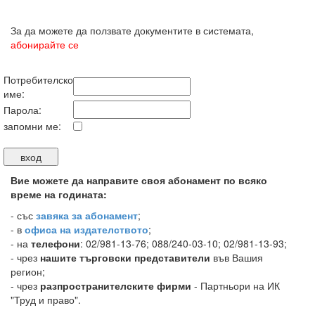
За да можете да ползвате документите в системата,
абонирайте се
Потребителско
име:
Парола:
запомни ме:
Вие можете да направите своя абонамент по всяко
време на годината:
-
със
завяка за абонамент
;
- в
офиса на издателството
;
- на
телефони
: 02/981-13-76; 088/240-03-10; 02/981-13-93;
- чрез
нашите търговски представители
във Вашия
регион;
- чрез
разпространителските фирми
- Партньори на ИК
"Труд и право".