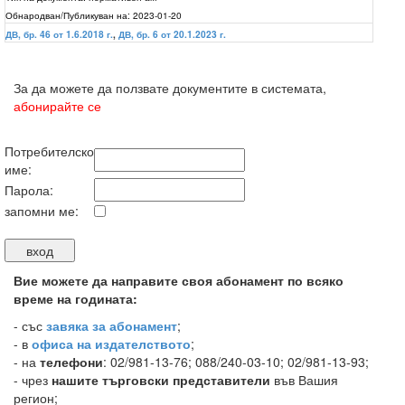
Обнародван/Публикуван на:
2023-01-20
ДВ, бр. 46 от 1.6.2018 г.
,
ДВ, бр. 6 от 20.1.2023 г.
За да можете да ползвате документите в системата,
абонирайте се
Потребителско
име:
Парола:
запомни ме:
Вие можете да направите своя абонамент по всяко
време на годината:
-
със
завяка за абонамент
;
- в
офиса на издателството
;
- на
телефони
: 02/981-13-76; 088/240-03-10; 02/981-13-93;
- чрез
нашите търговски представители
във Вашия
регион;