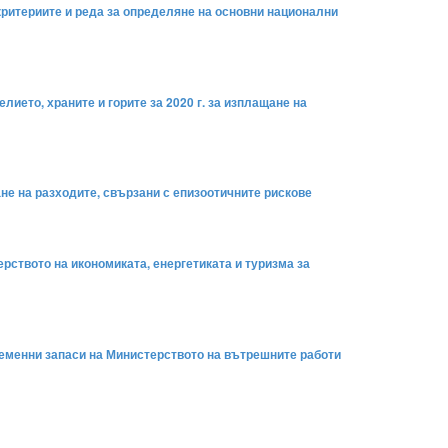
а критериите и реда за определяне на основни национални
ието, храните и горите за 2020 г. за изплащане на
ане на разходите, свързани с епизоотичните рискове
ерството на икономиката, енергетиката и туризма за
ременни запаси на Министерството на вътрешните работи