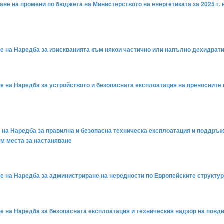
ване на промени по бюджета на Министерството на енергетиката за 2025 г.
ане на Наредба за изискванията към някои частично или напълно дехидрат
ане на Наредба за устройството и безопасната експлоатация на преноснит
не на Наредба за правилна и безопасна техническа експлоатация и поддръ
м места за настаняване
ане на Наредба за администриране на нередности по Европейските структу
ане на Наредба за безопасната експлоатация и техническия надзор на пов