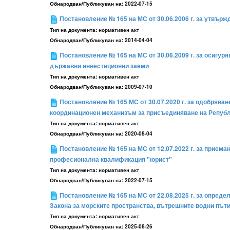
Обнародван/Публикуван на:
2022-07-15
Постановление № 165 на МС от 30.06.2006 г. за утвърж
Тип на документа:
нормативен акт
Обнародван/Публикуван на:
2014-04-04
Постановление № 165 на МС от 30.06.2009 г. за осигур
държавни инвестиционни заеми
Тип на документа:
нормативен акт
Обнародван/Публикуван на:
2009-07-10
Постановление № 165 МС от 30.07.2020 г. за одобрява
координационен механизъм за присъединяване на Републ
Тип на документа:
нормативен акт
Обнародван/Публикуван на:
2020-08-04
Постановление № 165 на МС от 12.07.2022 г. за прием
професионална квалификация "юрист"
Тип на документа:
нормативен акт
Обнародван/Публикуван на:
2022-07-15
Постановление № 165 на МС от 22.08.2025 г. за опреде
Закона за морските пространства, вътрешните водни път
Тип на документа:
нормативен акт
Обнародван/Публикуван на:
2025-08-26