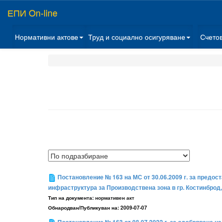
ЕПИ On-line
Нормативни актове
Труд и социално осигуряване
Счето
Постановление № 163 на МС от 30.06.2009 г. за предос
инфраструктура за Производствена зона в гр. Костинброд
Тип на документа:
нормативен акт
Обнародван/Публикуван на:
2009-07-07