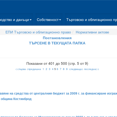
водство и данъци
Собственост
Търговско и облигационно п
ЕПИ Търговско и облигационно право
Нормативни актове
Постановления
ТЪРСЕНЕ В ТЕКУЩАТА ПАПКА
Показани от 401 до 500 (стр. 5 от 9)
<<първа
<предишна
1
2
3
4
5
6
7
8
9
следваща>
последна>>
тавяне на средства от централния бюджет за 2009 г. за финансиране изгра
, община Костинброд