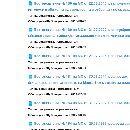
Постановление № 180 на МС от 22.08.2013 г. за приеман
интереси в областта на сигурността и отбраната по смисъл
Тип на документа:
нормативен акт
Обнародван/Публикуван на:
2013-08-27
Постановление № 180 на МС от 31.07.2020 г. за одобря
обезщетения за умрели/eвтаназирани животни, унищожени
Тип на документа:
нормативен акт
Обнародван/Публикуван на:
2020-08-07
Постановление № 181 на МС от 21.07.2006 г. за приема
Тип на документа:
нормативен акт
Обнародван/Публикуван на:
2006-08-01
Постановление № 181 на МС от 30.06.2011 г. за предос
финансиране изпълнението на Мярка 1 от мерките за реа
Тип на документа:
нормативен акт
Обнародван/Публикуван на:
2011-07-08
Постановление № 183 на МС от 31.07.2007 г. за прием
Тип на документа:
нормативен акт
Обнародван/Публикуван на:
2007-08-10
Постановление № 184 на МС от 25.09.1995 г. за реда з
Тип на документа:
нормативен акт