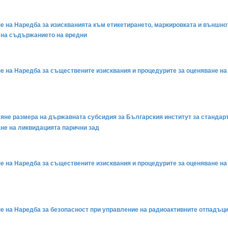
ане на Наредба за изискванията към етикетирането, маркировката и външ
о на съдържанието на вредни
ане на Наредба за съществените изисквания и процедурите за оценяване н
ляне размера на държавната субсидия за Българския институт за стандарт
не на ликвидацията парични зад
ане на Наредба за съществените изисквания и процедурите за оценяване н
ане на Наредба за безопасност при управление на радиоактивните отпадъц