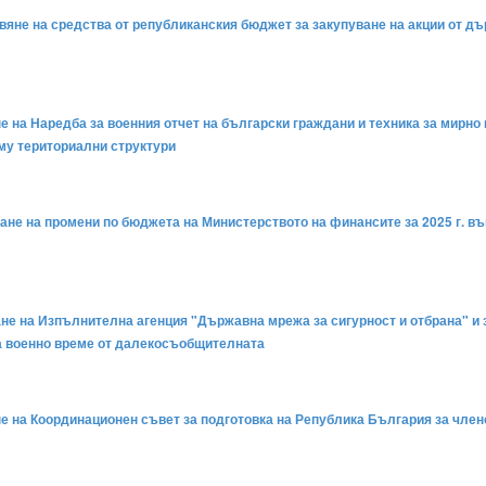
авяне на средства от републиканския бюджет за закупуване на акции от д
не на Наредба за военния отчет на български граждани и техника за мирно 
му териториални структури
ване на промени по бюджета на Министерството на финансите за 2025 г. в
ване на Изпълнителна агенция "Държавна мрежа за сигурност и отбрана" и
а военно време от далекосъобщителната
не на Координационен съвет за подготовка на Република България за член