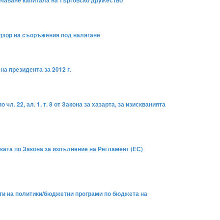
личаване капитала на търговско дружество
адзор на съоръжения под налягане
а президента за 2012 г.
л. 22, ал. 1, т. 8 от Закона за хазарта, за изискванията
иката по Закона за изпълнение на Регламент (ЕС)
сти на политики/бюджетни програми по бюджета на