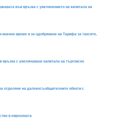
ържавата във връзка с увеличението на капитала на
и военно време и за одобряване на Тарифа за таксите,
ъв връзка с увеличаване капитала на търговско
 за отделяне на далекосъобщителните обекти с
ство в еврозоната