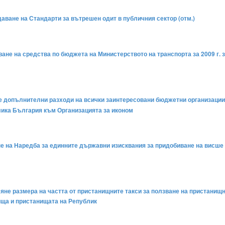
даване на Стандарти за вътрешен одит в публичния сектор (отм.)
яване на средства по бюджета на Министерството на транспорта за 2009 г.
не допълнителни разходи на всички заинтересовани бюджетни организации
ика България към Организацията за иконом
ане на Наредба за единните държавни изисквания за придобиване на висше
ляне размера на частта от пристанищните такси за ползване на пристанищ
ища и пристанищата на Републик