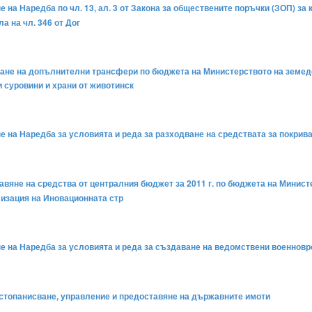
е на Наредба по чл. 13, ал. 3 от Закона за обществените поръчки (ЗОП) з
а на чл. 346 от Дог
ване на допълнителни трансфери по бюджета на Министерството на земедел
 суровини и храни от животинск
не на Наредба за условията и реда за разходване на средствата за покрив
тавяне на средства от централния бюджет за 2011 г. по бюджета на Минист
лизация на Иновационната стр
ане на Наредба за условията и реда за създаване на ведомствени военнов
а стопанисване, управление и предоставяне на държавните имоти