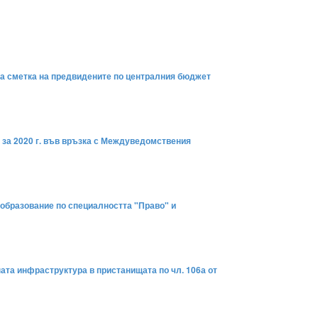
 за сметка на предвидените по централния бюджет
 за 2020 г. във връзка с Междуведомствения
 образование по специалността "Право" и
ната инфраструктура в пристанищата по чл. 106а от