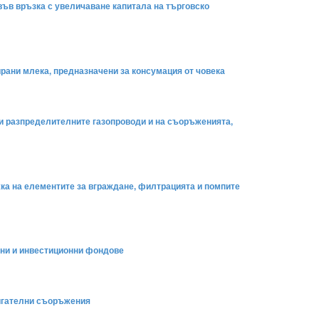
 във връзка с увеличаване капитала на търговско
ирани млека, предназначени за консумация от човека
е и разпределителните газопроводи и на съоръженията,
жка на елементите за вграждане, филтрацията и помпите
рни и инвестиционни фондове
дигателни съоръжения