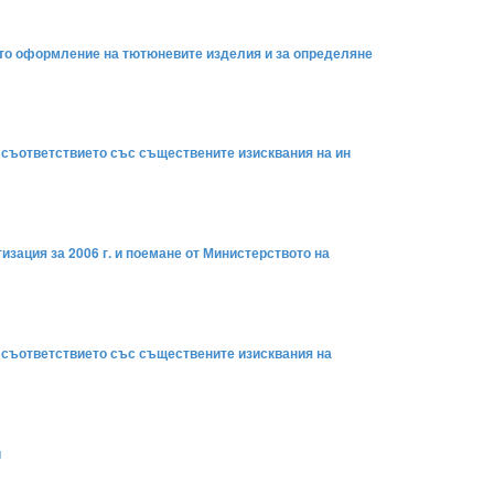
ното оформление на тютюневите изделия и за определяне
а съответствието със съществените изисквания на ин
изация за 2006 г. и поемане от Министерството на
а съответствието със съществените изисквания на
и