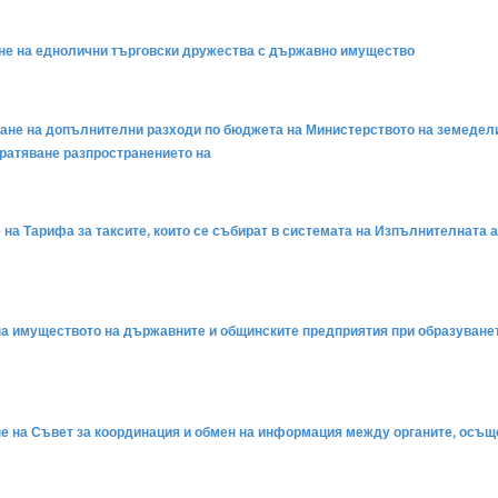
ване на еднолични търговски дружества с държавно имущество
ване на допълнителни разходи по бюджета на Министерството на земеделие
ратяване разпространението на
 на Тарифа за таксите, които се събират в системата на Изпълнителната аг
а на имуществото на държавните и общинските предприятия при образуване
ане на Съвет за координация и обмен на информация между органите, осъщ