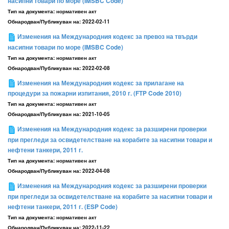
насипни товари по море (IMSBC Code)
Тип на документа:
нормативен акт
Обнародван/Публикуван на:
2022-02-11
Изменения на Международния кодекс за превоз на твърди
насипни товари по море (IMSBC Code)
Тип на документа:
нормативен акт
Обнародван/Публикуван на:
2022-02-08
Изменения на Международния кодекс за прилагане на
процедури за пожарни изпитания, 2010 г. (FTP Code 2010)
Тип на документа:
нормативен акт
Обнародван/Публикуван на:
2021-10-05
Изменения на Международния кодекс за разширени проверки
при прегледи за освидетелстване на корабите за насипни товари и
нефтени танкери, 2011 г.
Тип на документа:
нормативен акт
Обнародван/Публикуван на:
2022-04-08
Изменения на Международния кодекс за разширени проверки
при прегледи за освидетелстване на корабите за насипни товари и
нефтени танкери, 2011 г. (ESP Code)
Тип на документа:
нормативен акт
Обнародван/Публикуван на:
2022-11-22