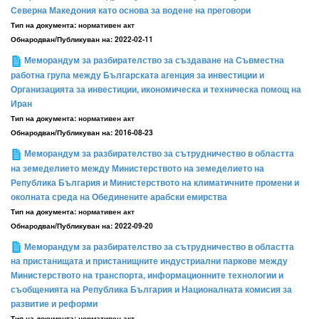
Северна Македония като основа за водене на преговори
Тип на документа:
нормативен акт
Обнародван/Публикуван на:
2022-02-11
Меморандум за разбирателство за създаване на Съвместна
работна група между Българската агенция за инвестиции и
Организацията за инвестиции, икономическа и техническа помощ на
Иран
Тип на документа:
нормативен акт
Обнародван/Публикуван на:
2016-08-23
Меморандум за разбирателство за сътрудничество в областта
на земеделието между Министерството на земеделието на
Република България и Министерството на климатичните промени и
околната среда на Обединените арабски емирства
Тип на документа:
нормативен акт
Обнародван/Публикуван на:
2022-09-20
Меморандум за разбирателство за сътрудничество в областта
на пристанищата и пристанищните индустриални паркове между
Министерството на транспорта, информационните технологии и
съобщенията на Република България и Националната комисия за
развитие и реформи
Тип на документа:
нормативен акт