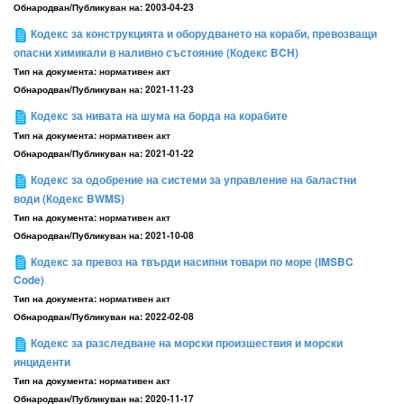
Обнародван/Публикуван на:
2003-04-23
Кодекс за конструкцията и оборудването на кораби, превозващи
опасни химикали в наливно състояние (Кодекс BCH)
Тип на документа:
нормативен акт
Обнародван/Публикуван на:
2021-11-23
Кодекс за нивата на шума на борда на корабите
Тип на документа:
нормативен акт
Обнародван/Публикуван на:
2021-01-22
Кодекс за одобрение на системи за управление на баластни
води (Кодекс BWMS)
Тип на документа:
нормативен акт
Обнародван/Публикуван на:
2021-10-08
Кодекс за превоз на твърди насипни товари по море (IMSBC
Code)
Тип на документа:
нормативен акт
Обнародван/Публикуван на:
2022-02-08
Кодекс за разследване на морски произшествия и морски
инциденти
Тип на документа:
нормативен акт
Обнародван/Публикуван на:
2020-11-17