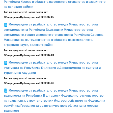
Република Косово в областта на селското стопанство и развитието
на селските райони
Тип на документа:
нормативен акт
Обнародван/Публикуван на:
2024-02-06
Меморандум за разбирателство между Министерството на
земеделието на Република България и Министерството на
земеделието, горите и водното стопанство на Република Северна
Македония за сътрудничество в областта на земеделието,
аграрните науки, селските район
Тип на документа:
нормативен акт
Обнародван/Публикуван на:
2022-02-01
Меморандум за разбирателство между Министерството на
културата на Република България и Департамента по култура и
туризъм на Абу Даби
Тип на документа:
нормативен акт
Обнародван/Публикуван на:
2022-09-30
Меморандум за разбирателство между Министерството на
транспорта на Република България и Федералното министерство
на транспорта, строителството и благоустройството на Федерална
република Германия за сътрудничество в областта на морския
транспорт