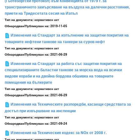
(Гьотеборгски протокол) към Конвенцията от 1979 г. за
трансграничното замърсяване на въздуха на далечни разстояния,
приети на Тридесетата сесия на Изпъл
Тип на документа:
нормативен акт
Обнародван/Публикуван на:
2019-11-05
Изменения на Стандарт за изпълнение на защитни покрития на
товарните нефтени танкове на танкери за суров нефт
Тип на документа:
нормативен акт
Обнародван/Публикуван на:
2021-06-29
Изменения на Стандарт за работа със защитни покрития на
специализираните баластни танкове за морска вода на всички
видове кораби и на двойна бордова обшивка на товарните
помещения на бълкерите
Тип на документа:
нормативен акт
Обнародван/Публикуван на:
2021-06-29
Изменения на Техническите разпоредби, касаещи средствата за
достъп при извършване на инспекции
Тип на документа:
нормативен акт
Обнародван/Публикуван на:
2021-09-24
Изменения на Техническия кодекс за NOх от 2008 г.
Тип на документа:
нормативен акт