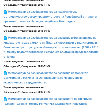
Тип на документа:
нормативен акт
Обнародван/Публикуван на:
2009-11-10
Меморандум за разбирателство за икономическо
сътрудничество между правителството на Република България и
правителството на Народна република Бангладеш
Тип на документа:
нормативен акт
Обнародван/Публикуван на:
2016-06-07
Меморандум за разбирателство за развитие и финансиране на
инфраструктура в рамките на План за инвестиции в транспортна и
базисна инфраструктура на българското правителство (2007 - 2013
г.) между правителството на Република България, представлявано
от Мини
Тип на документа:
нормативен акт
Обнародван/Публикуван на:
2006-11-24
Меморандум за разбирателство за развитие на морските
магистрали в региона на Организацията за Черноморско
икономическо сътрудничество
Тип на документа:
нормативен акт
Обнародван/Публикуван на:
2009-01-20
Меморандум за разбирателство за развитието на жп връзка
"София - Скопие" между Република България и Република