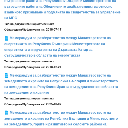
вътрешните работи на Република България и Министерството на
вътрешните работи на Обединените арабски емирства относно
взаимното признаване и подмяната на свидетелства за управление
на МПС
Тип на документа:
нормативен акт
Обнародван/Публикуван на:
2018-07-17
Меморандум за разбирателство между Министерството на
енергетиката на Република България и Министерството на
енергетиката и индустрията на Държавата Катар за
сътрудничество в областта на енергетиката
Тип на документа:
нормативен акт
Обнародван/Публикуван на:
2018-12-21
Меморандум за разбирателство между Министерството на
земеделието и храните на Република България и Министерството
на земеделието на Република Ирак за сътрудничество в областта
на земеделието и храните
Тип на документа:
нормативен акт
Обнародван/Публикуван на:
2025-10-07
Меморандум за разбирателство между Министерството на
земеделието и храните на Република България и Министерството
на земеделието, горите и развитието на селските райони на