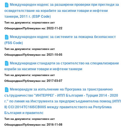
Международен кодекс за разширени проверки при прегледи за
освидетелстване на корабите за насипни товари и нефтени
танкери, 2011 г. (ESP Code)
Тип на документа:
нормативен акт
Обнародван/Публикуван на:
2022-11-22
Международен кодекс за системите за пожарна безопасност
(FSS Code)
Тип на документа:
нормативен акт
Обнародван/Публикуван на:
2021-10-05
Международни стандарти за строителство на специализирани
кораби за насипни товари и нефтени танкери
Тип на документа:
нормативен акт
Обнародван/Публикуван на:
2017-03-07
Меморандум за изпълнение на Програма за трансгранично
сътрудничество "ИНТЕРРЕГ - ИПП България - Турция 2014 - 2020
г." по линия на Инструмента за предприсъединителна помощ (ИПП
II) CCI 2014TC16I5CB005 между правителството на Република
България и правителс
Тип на документа:
нормативен акт
Обнародван/Публикуван на:
2016-11-08