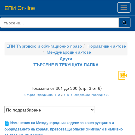
ЕПИ On-line
Toggl
navig
ЕПИ Търговско и облигационно право
Нормативни актове
Международни актове
Други
ТЪРСЕНЕ В ТЕКУЩАТА ПАПКА
Показани от 201 до 300 (стр. 3 от 6)
<<първа
<предишна
1
2
3
4
5
6
следваща>
последна>>
Изменения на Международния кодекс за конструкцията и
оборудването на кораби, превозващи опасни химикали в наливно