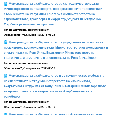
Меморандум за разбирателство за сътрудничество между
Министерството на транспорта, информационните технологии и
съобщенията на Република България и Министерството на
строителството, транспорта и инфраструктурата на Република
Сърбия в развитието на пристан
Тип на документа:
нормативен акт
Обнародван/Публикуван на:
2018-03-23
Меморандум за разбирателство за учредяване на Комитет за
промишлено коопериране между Министерството на икономиката и
енергетиката на Република България и Министерството на
търговията, индустрията и енергетиката на Република Корея
Тип на документа:
нормативен акт
Обнародван/Публикуван на:
2008-08-12
Меморандум за разбирателство и сътрудничество в областта
на енергетиката между Министерството на икономиката,
енергетиката и туризма на Република България и Министерството
на промишлеността и енергетиката на Азербайджанската
република
Тип на документа:
нормативен акт
Обнародван/Публикуван на:
2010-09-10
Меморандум за разбирателство между Агенцията за ядрено