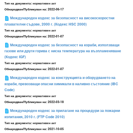
Тип на документа:
нормативен акт
Обнародван/Публикуван на:
2022-06-17
Международен кодекс за безопасност на високоскоростни
плавателни съдове, 2000 г. (Кодекс HSC 2000)
Тип на документа:
нормативен акт
Обнародван/Публикуван на:
2022-01-07
Международен кодекс за безопасност на кораби, използващи
газове или други горива с ниска температура на възпламеняване
(Кодекс IGF)
Тип на документа:
нормативен акт
Обнародван/Публикуван на:
2022-01-07
Международен кодекс за конструкцията и оборудването на
кораби, превозващи опасни химикали в наливно състояние (IBC
Code)
Тип на документа:
нормативен акт
Обнародван/Публикуван на:
2022-03-18
Международен кодекс за прилагане на процедури за пожарни
изпитания, 2010 г. (FTP Code 2010)
Тип на документа:
нормативен акт
Обнародван/Публикуван на:
2021-10-05