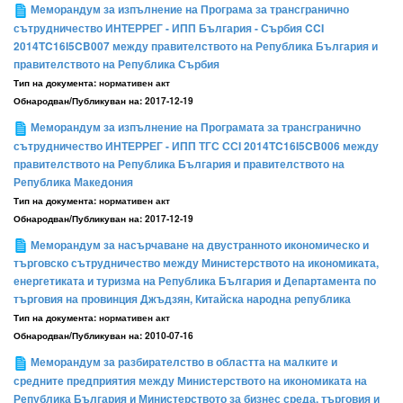
Меморандум за изпълнение на Програма за трансгранично
сътрудничество ИНТЕРРЕГ - ИПП България - Сърбия CCI
2014TC16I5CB007 между правителството на Република България и
правителството на Република Сърбия
Тип на документа:
нормативен акт
Обнародван/Публикуван на:
2017-12-19
Меморандум за изпълнение на Програмата за трансгранично
сътрудничество ИНТЕРРЕГ - ИПП ТГС ССI 2014TC16I5CB006 между
правителството на Република България и правителството на
Република Македония
Тип на документа:
нормативен акт
Обнародван/Публикуван на:
2017-12-19
Меморандум за насърчаване на двустранното икономическо и
търговско сътрудничество между Министерството на икономиката,
енергетиката и туризма на Република България и Департамента по
търговия на провинция Джъдзян, Китайска народна република
Тип на документа:
нормативен акт
Обнародван/Публикуван на:
2010-07-16
Меморандум за разбирателство в областта на малките и
средните предприятия между Министерството на икономиката на
Република България и Министерството за бизнес среда, търговия и