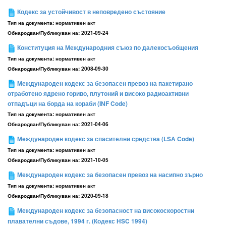
Кодекс за устойчивост в неповредено състояние
Тип на документа:
нормативен акт
Обнародван/Публикуван на:
2021-09-24
Конституция на Международния съюз по далекосъобщения
Тип на документа:
нормативен акт
Обнародван/Публикуван на:
2008-09-30
Международeн кодекс за безопасен превоз на пакетирано
отработено ядрено гориво, плутоний и високо радиоактивни
отпадъци на борда на кораби (INF Code)
Тип на документа:
нормативен акт
Обнародван/Публикуван на:
2021-04-06
Международeн кодекс за спасителни средства (LSA Code)
Тип на документа:
нормативен акт
Обнародван/Публикуван на:
2021-10-05
Международен кодекс за безопасен превоз на насипно зърно
Тип на документа:
нормативен акт
Обнародван/Публикуван на:
2020-09-18
Международен кодекс за безопасност на високоскоростни
плавателни съдове, 1994 г. (Кодекс HSC 1994)