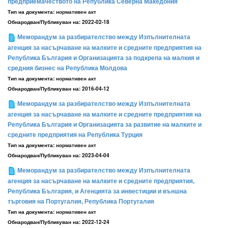
предприемачеството на Република Северна Македония
Тип на документа:
нормативен акт
Обнародван/Публикуван на:
2022-02-18
Меморандум за разбирателство между Изпълнителната
агенция за насърчаване на малките и средните предприятия на
Република България и Организацията за подкрепа на малкия и
средния бизнес на Република Молдова
Тип на документа:
нормативен акт
Обнародван/Публикуван на:
2016-04-12
Меморандум за разбирателство между Изпълнителната
агенция за насърчаване на малките и средните предприятия на
Република България и Организацията за развитие на малките и
средните предприятия на Република Турция
Тип на документа:
нормативен акт
Обнародван/Публикуван на:
2023-04-04
Меморандум за разбирателство между Изпълнителната
агенция за насърчаване на малките и средните предприятия,
Република България, и Агенцията за инвестиции и външна
търговия на Португалия, Република Португалия
Тип на документа:
нормативен акт
Обнародван/Публикуван на:
2022-12-24