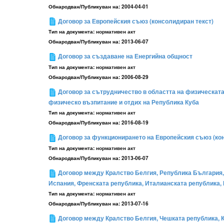
Обнародван/Публикуван на:
2004-04-01
Договор за Европейския съюз (консолидиран текст)
Тип на документа:
нормативен акт
Обнародван/Публикуван на:
2013-06-07
Договор за създаване на Енергийна общност
Тип на документа:
нормативен акт
Обнародван/Публикуван на:
2006-08-29
Договор за сътрудничество в областта на физическата
физическо възпитание и отдих на Република Куба
Тип на документа:
нормативен акт
Обнародван/Публикуван на:
2016-08-19
Договор за функционирането на Европейския съюз (ко
Тип на документа:
нормативен акт
Обнародван/Публикуван на:
2013-06-07
Договор между Кралство Белгия, Република България,
Испания, Френската република, Италианската република,
Тип на документа:
нормативен акт
Обнародван/Публикуван на:
2013-07-16
Договор между Кралство Белгия, Чешката република, 