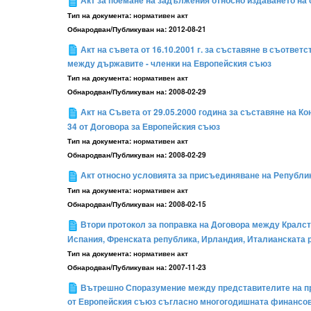
Акт за поемане на задължения относно издаването на о
Тип на документа:
нормативен акт
Обнародван/Публикуван на:
2012-08-21
Акт на съвета от 16.10.2001 г. за съставяне в съотве
между държавите - членки на Европейския съюз
Тип на документа:
нормативен акт
Обнародван/Публикуван на:
2008-02-29
Акт на Съвета от 29.05.2000 година за съставяне на 
34 от Договора за Европейския съюз
Тип на документа:
нормативен акт
Обнародван/Публикуван на:
2008-02-29
Акт относно условията за присъединяване на Републи
Тип на документа:
нормативен акт
Обнародван/Публикуван на:
2008-02-15
Втори протокол за поправка на Договора между Кралст
Испания, Френската република, Ирландия, Италианската р
Тип на документа:
нормативен акт
Обнародван/Публикуван на:
2007-11-23
Вътрешно Споразумение между представителите на пра
от Европейския съюз съгласно многогодишната финансова 