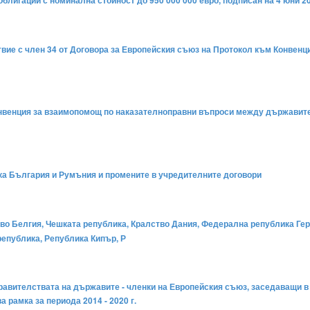
блигации с номинална стойност до 950 000 000 евро, подписан на 4 юни 20
тствие с член 34 от Договора за Европейския съюз на Протокол към Конве
Конвенция за взаимопомощ по наказателноправни въпроси между държавите 
ка България и Румъния и промените в учредителните договори
во Белгия, Чешката република, Кралство Дания, Федерална република Гер
епублика, Република Кипър, Р
вителствата на държавите - членки на Европейския съюз, заседаващи в
рамка за периода 2014 - 2020 г.