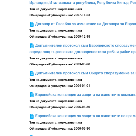
Ирландия, Италианската република, Република Кипър, Ре
Тип на документа:
нормативен акт
Обнародван/Публикуван на:
2007-11-23
Договор от Лисабон за изменение на Договора за Евро
Тип на документа:
нормативен акт
Обнародван/Публикуван на:
2009-12-18
Допълнителен протокол към Европейското споразумение
определящ търговските договорености за риба и рибни пр
Тип на документа:
нормативен акт
Обнародван/Публикуван на:
2003-03-28
Допълнителен протокол към Общото споразумение за п
Тип на документа:
нормативен акт
Обнародван/Публикуван на:
2004-04-01
Европейска конвенция за защита на животните компан
Тип на документа:
нормативен акт
Обнародван/Публикуван на:
2006-06-30
Европейска конвенция за защита на животните по врем
Тип на документа:
нормативен акт
Обнародван/Публикуван на:
2006-06-30