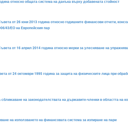
година относно общата система на данъка върху добавената стойност
Съвета от 26 юни 2013 година относно годишните финансови отчети, конс
006/43/ЕО на Европейския пар
Съвета от 16 април 2014 година относно мерки за улесняване на упражнява
вета от 24 октомври 1995 година за защита на физическите лица при обраб
за сближаване на законодателствата на държавите-членки в областта на к
тяване на използването на финансовата система за изпиране на пари