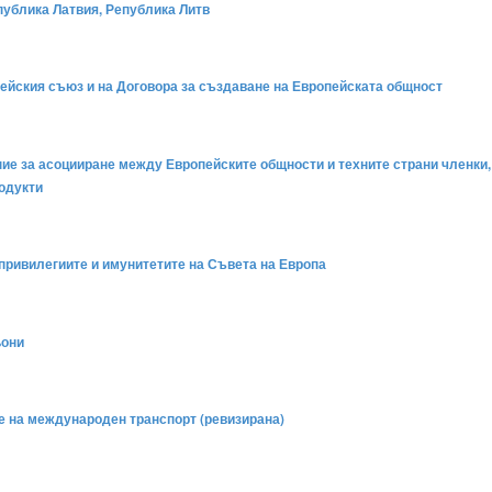
публика Латвия, Република Литв
пейския съюз и на Договора за създаване на Европейската общност
 за асоцииране между Европейските общности и техните страни членки, о
одукти
ривилегиите и имунитетите на Съвета на Европа
ьони
е на международен транспорт (ревизирана)