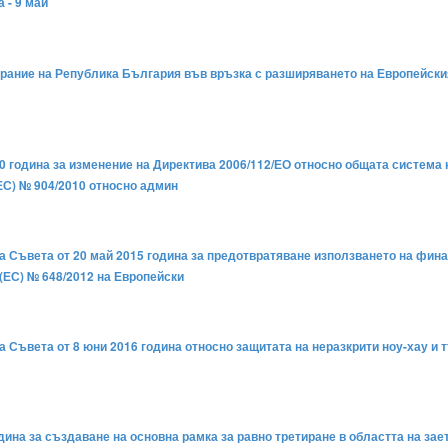
 - 9 май
рание на Република България във връзка с разширяването на Европейски
20 година за изменение на Директива 2006/112/ЕО относно общата система
ЕС) № 904/2010 относно админ
а Съвета от 20 май 2015 година за предотвратяване използването на фина
(ЕС) № 648/2012 на Европейски
а Съвета от 8 юни 2016 година относно защитата на неразкрити ноу-хау и
дина за създаване на основна рамка за равно третиране в областта на за