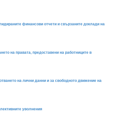
олидираните финансови отчети и свързаните доклади на
нето на правата, предоставени на работниците в
отването на лични данни и за свободното движение на
олективните уволнения