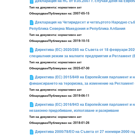
Декларация на НС от 9.05.2007 г. случай Деня на Европа
Тип на документа:
нормативен акт
Обнародван/Публикуван на:
2007-05-15
Декларация на Четиридесет и четвъртото Народно съб
Република Северна Македония и Република Албания
Тип на документа:
нормативен акт
Обнародван/Публикуван на:
2019-10-15
Директива (EС) 2020/285 на Съвета от 18 февруари 20
специалния режим за малките предприятия и Регламент (
Тип на документа:
нормативен акт
Обнародван/Публикуван на:
2025-07-30
Директива (ЕС) 2015/849 на Европейския парламент и н
финансирането на тероризма, за изменение на Регламент 
Тип на документа:
нормативен акт
Обнародван/Публикуван на:
2019-06-11
Директива (ЕС) 2016/943 на Европейския парламент и н
незаконно придобиване, използване и разкриване
Тип на документа:
нормативен акт
Обнародван/Публикуван на:
2018-01-26
Директива 2000/78/ЕО на Съвета от 27 ноември 2000 го