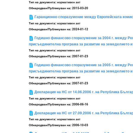
Тип на документа:
нормативен акт
Обнародван/Публикуван на:
2015-03-20
Гаранционно споразумение между Европейската комиси
Тип на документа:
нормативен акт
Обнародван/Публикуван на:
2024-01-12
Годишно финансово споразумение за 2004 г. между Ре
присъединителна програма за развитие на земеделието и
Тип на документа:
нормативен акт
Обнародван/Публикуван на:
2007-01-23
Годишно финансово споразумение за 2005 г. между Ре
присъединителна програма за развитие на земеделието и
Тип на документа:
нормативен акт
Обнародван/Публикуван на:
2007-01-23
Декларация на НС от 14.06.2006 г. на Република Бълг
Тип на документа:
нормативен акт
Обнародван/Публикуван на:
2006-06-16
Декларация на НС от 27.09.2006 г. на Република Бълга
Тип на документа:
нормативен акт
Обнародван/Публикуван на:
2006-10-03