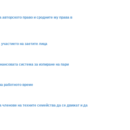
а авторското право и сродните му права в
 участието на заетите лица
инансовата система за изпиране на пари
на работното време
а членове на техните семейства да се движат и да