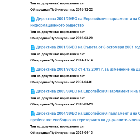
Тип на документа:
нормативен акт
Обнародван/Публикуван на:
2015-12-22
Директива 2001/29/ЕО на Европейския парламент и на С
информационното общество
Тип на документа:
нормативен акт
Обнародван/Публикуван на:
2016-03-29
Директива 2001/86/ЕO на Съвета от 8 октомври 2001 го
Тип на документа:
нормативен акт
Обнародван/Публикуван на:
2014-11-14
Директива 2001/97/ЕО от 4.12.2001 г. за изменение на
Тип на документа:
нормативен акт
Обнародван/Публикуван на:
2004-04-01
Директива 2003/88/ЕО на Европейския Парламент и на 
Тип на документа:
нормативен акт
Обнародван/Публикуван на:
2018-03-29
Директива 2004/38/ЕО на Европейския парламент и на С
пребивават свободно на територията на държавите–членки
Тип на документа:
нормативен акт
Обнародван/Публикуван на:
2021-04-13