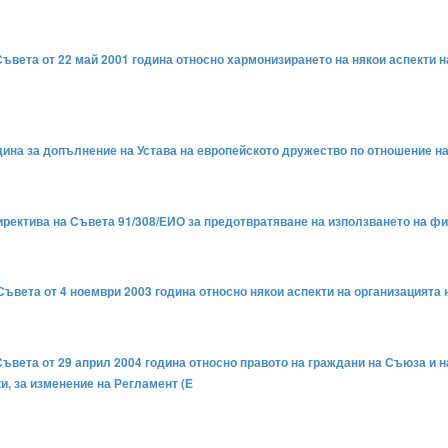
ъвета от 22 май 2001 година относно хармонизирането на някои аспекти н
дина за допълнение на Устава на европейското дружество по отношение на
 Директива на Съвета 91/308/ЕИО за предотвратяване на използването на ф
Съвета от 4 ноември 2003 година относно някои аспекти на организацията 
ъвета от 29 април 2004 година относно правото на граждани на Съюза и н
, за изменение на Регламент (Е