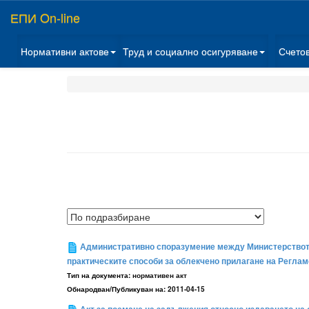
ЕПИ On-line
Нормативни актове
Труд и социално осигуряване
Счето
Административно споразумение между Министерството
практическите способи за облекчено прилагане на Реглам
Тип на документа:
нормативен акт
Обнародван/Публикуван на:
2011-04-15