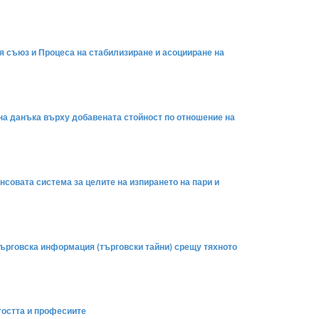
я съюз и Процеса на стабилизиране и асоцииране на
 на данъка върху добавената стойност по отношение на
нсовата система за целите на изпирането на пари и
 търговска информация (търговски тайни) срещу тяхното
етостта и професиите