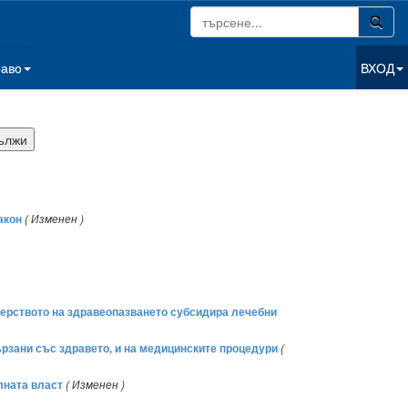
раво
ВХОД
акон
( Изменен )
стерството на здравеопазването субсидира лечебни
ързани със здравето, и на медицинските процедури
(
лната власт
( Изменен )