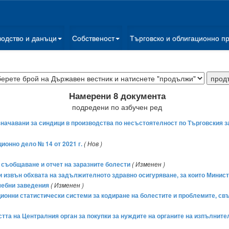
водство и данъци
Собственост
Търговско и облигационно п
Намерени 8 документа
подредени по азбучен ред
значавани за синдици в производства по несъстоятелност по Търговския з
ционно дело № 14 от 2021 г.
( Нов )
я, съобщаване и отчет на заразните болести
( Изменен )
сти извън обхвата на задължителното здравно осигуряване, за които Мини
ечебни заведения
( Изменен )
ционни статистически системи за кодиране на болестите и проблемите, св
остта на Централния орган за покупки за нуждите на органите на изпълните