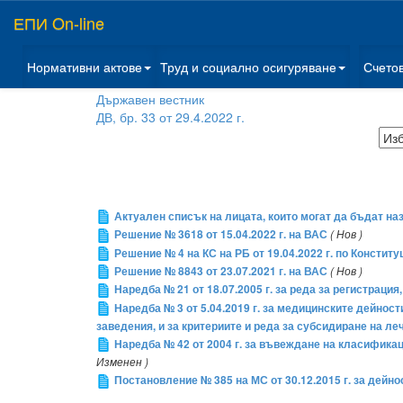
ЕПИ On-line
Нормативни актове
Труд и социално осигуряване
Счето
Държавен вестник
ДВ, бр. 33 от 29.4.2022 г.
Актуален списък на лицата, които могат да бъдат на
Решение № 3618 от 15.04.2022 г. на ВАС
( Нов )
Решение № 4 на КС на РБ от 19.04.2022 г. по Конститу
Решение № 8843 от 23.07.2021 г. на ВАС
( Нов )
Наредба № 21 от 18.07.2005 г. за реда за регистраци
Наредба № 3 от 5.04.2019 г. за медицинските дейно
заведения, и за критериите и реда за субсидиране на л
Наредба № 42 от 2004 г. за въвеждане на класифика
Изменен )
Постановление № 385 на МС от 30.12.2015 г. за дейн