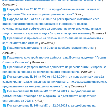
Отменен )
Наредба № 7 от 26.03.2021 г. за придобиване на квалификация по
професията "Техник по комуникационни системи"
( Нов )
Наредба № Н-18 от 13.12.2006 г. за регистриране и отчитане чрез
фискални устройства на продажбите в търговските обекти,
изискванията към софтуерите за управлението им и изисквания към
лицата, които извършват продажби чрез електронен магазин
( Изменен )
Правилник за прилагане на Закона за изпълнение на наказанията и
задържането под стража
( Изменен )
Правилник за прилагане на Закона за обществените поръчки
(
Изменен )
Правилник за устройството и дейността на Военна академия "Георги
Стойков Раковски"
( Изменен )
Правилник за устройството и дейността на регионалните центрове за
подкрепа на процеса на приобщаващото образование
( Изменен )
Постановление № 10 на МС от 19.01.2004 г. за приемане на Наредба
за изискванията към някои частично или напълно дехидратирани млека,
предназначени за консумация от човека (отм.)
( Отменен )
Постановление № 166 на МС от 22.04.2021 г. за одобряване на
допълнителен трансфер по бюджета на държавното обществено
осигуряване за 2021 г.
( Нов )
Постановление № 168 на МС от 22.04.2021 г. за одобряване на