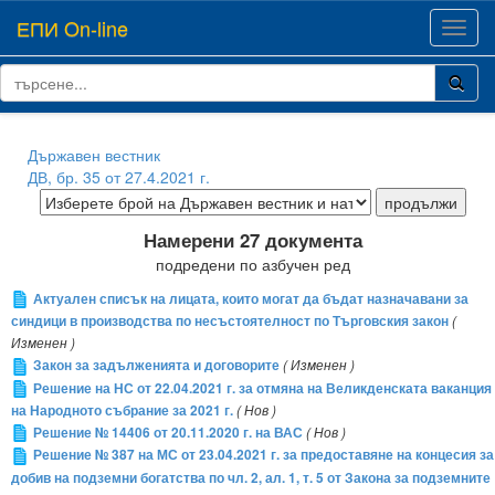
ЕПИ On-line
Toggl
navig
Държавен вестник
ДВ, бр. 35 от 27.4.2021 г.
Намерени 27 документа
подредени по азбучен ред
Актуален списък на лицата, които могат да бъдат назначавани за
синдици в производства по несъстоятелност по Търговския закон
(
Изменен )
Закон за задълженията и договорите
( Изменен )
Решение на НС от 22.04.2021 г. за отмяна на Великденската ваканция
на Народното събрание за 2021 г.
( Нов )
Решение № 14406 от 20.11.2020 г. на ВАС
( Нов )
Решение № 387 на МС от 23.04.2021 г. за предоставяне на концесия за
добив на подземни богатства по чл. 2, ал. 1, т. 5 от Закона за подземните