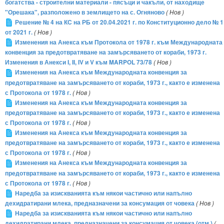
богатства - строителни материали - пясъци и чакъли, от находище
"Орешака", разположено в землището на с. Огняново
( Нов )
Решение № 4 на КС на РБ от 20.04.2021 г. по Конституционно дело № 1
от 2021 г.
( Нов )
Изменения на Анекса към Протокола от 1978 г. към Международната
конвенция за предотвратяване на замърсяването от кораби, 1973 г.
Изменения в Анекси I, II, IV и V към MARPOL 73/78
( Нов )
Изменения на Анекса към Международната конвенция за
предотвратяване на замърсяването от кораби, 1973 г., както е изменена
с Протокола от 1978 г.
( Нов )
Изменения на Анекса към Международната конвенция за
предотвратяване на замърсяването от кораби, 1973 г., както е изменена
с Протокола от 1978 г.
( Нов )
Изменения на Анекса към Международната конвенция за
предотвратяване на замърсяването от кораби, 1973 г., както е изменена
с Протокола от 1978 г.
( Нов )
Изменения на Анекса към Международната конвенция за
предотвратяване на замърсяването от кораби, 1973 г., както е изменена
с Протокола от 1978 г.
( Нов )
Наредба за изискванията към някои частично или напълно
дехидратирани млека, предназначени за консумация от човека
( Нов )
Наредба за изискванията към някои частично или напълно
дехидратирани млека, предназначени за консумация от човека (отм.)
(