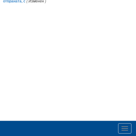
отбраната, с
( Изменен )
Toggl
navig