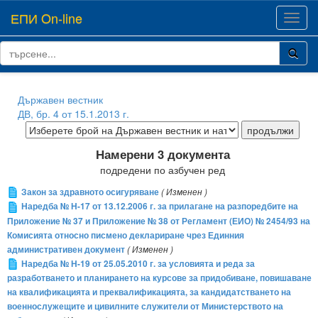
ЕПИ On-line
Toggl
navig
Държавен вестник
ДВ, бр. 4 от 15.1.2013 г.
Намерени 3 документа
подредени по азбучен ред
Закон за здравното осигуряване
( Изменен )
Наредба № Н-17 от 13.12.2006 г. за прилагане на разпоредбите на
Приложение № 37 и Приложение № 38 от Регламент (ЕИО) № 2454/93 на
Комисията относно писмено деклариране чрез Единния
административен документ
( Изменен )
Наредба № Н-19 от 25.05.2010 г. за условията и реда за
разработването и планирането на курсове за придобиване, повишаване
на квалификацията и преквалификацията, за кандидатстването на
военнослужещите и цивилните служители от Министерството на