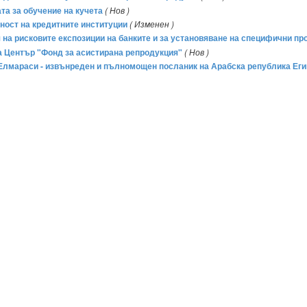
ата за обучение на кучета
( Нов )
тност на кредитните институции
( Изменен )
я на рисковите експозиции на банките и за установяване на специфични пр
на Център "Фонд за асистирана репродукция"
( Нов )
ба Елмараси - извънреден и пълномощен посланик на Арабска република Еги