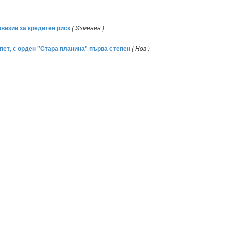
овизии за кредитен риск
( Изменен )
пет, с орден "Стара планина" първа степен
( Нов )