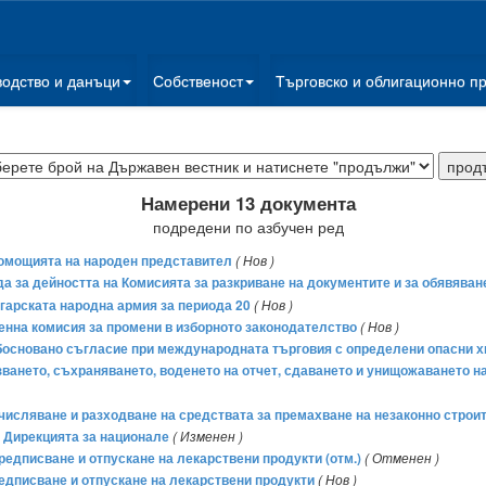
водство и данъци
Собственост
Търговско и облигационно п
Намерени 13 документа
подредени по азбучен ред
лномощията на народен представител
( Нов )
ада за дейността на Комисията за разкриване на документите и за обявяв
гарската народна армия за периода 20
( Нов )
менна комисия за промени в изборното законодателство
( Нов )
босновано съгласие при международната търговия с определени опасни 
олзването, съхраняването, воденето на отчет, сдаването и унищожаването
начисляване и разходване на средствата за премахване на незаконно строи
 Дирекцията за национале
( Изменен )
предписване и отпускане на лекарствени продукти (отм.)
( Отменен )
предписване и отпускане на лекарствени продукти
( Нов )