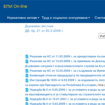
ЕПИ On-line
Нормативни актове
Труд и социално осигуряване
Счето
Държавен вестник
ДВ, бр. 21 от 20.3.2009 г.
Решение на НС от 11.03.2009 г. за прекратяване пъ
Решение на НС от 12.03.2009 г. за приемане на Докл
Държавна сигурност и разузнавателните служби на Бъл
Решение на НС от 12.03.2009 г. за създаване на Вре
Конвенция относно процедурата по предварително о
Инструкция № 1635 от 6.03.2009 г. за издаването, п
за охрана при Президента на Република България
( Нов )
Наредба № 2 от 8.05.2006 г. за условията и реда за 
на квалификацията и за стимулиране на служителите на
Наредба № 4 от 15.01.2001 г. за условията и реда за 
Наредба № 4 от 4.03.2009 г. за условията и реда за 