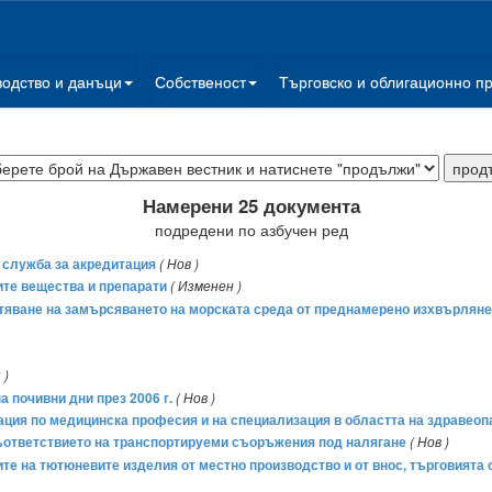
водство и данъци
Собственост
Търговско и облигационно п
Намерени 25 документа
подредени по азбучен ред
 служба за акредитация
( Нов )
ите вещества и препарати
( Изменен )
яване на замърсяването на морската среда от преднамерено изхвърляне на
 )
а почивни дни през 2006 г.
( Нов )
ция по медицинска професия и на специализация в областта на здравеоп
ъответствието на транспортируеми съоръжения под налягане
( Нов )
ите на тютюневите изделия от местно производство и от внос, търговията