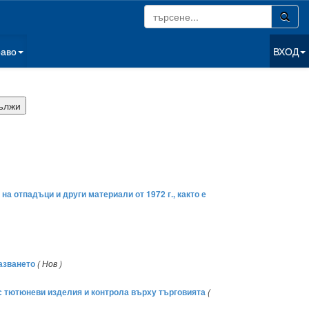
раво
ВХОД
 отпадъци и други материали от 1972 г., както е
азването
( Нов )
 с тютюневи изделия и контрола върху търговията
(