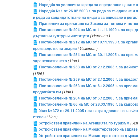
Наредба за условията и реда за определяне цените н
Наредба № 1 от 26.02.2003 г. за реда за създаване 
и реда за кандидатстване на лицата за вписване в реги
Правилник за прилагане на Закона за тютюна и тютю
Постановление № 204 на МС от 11.11.1999 г. за опре
държавни културни институти
( Изменен )
Постановление № 212 на МС от 10.11.1993 г. за орга
производствени аварии
( Изменен )
Постановление № 254 на МС от 30.11.2005 г. за при
здравеопазването
( Нов )
Постановление № 258 на МС от 2.12.2005 г. за дейн
( Нов )
Постановление № 259 на МС от 2.12.2005 г. за предо
Постановление № 263 на МС от 6.12.2005 г. за приема
продажбата им
( Нов )
Постановление № 264 на МС от 6.12.2005 г. за прие
Постановление № 66 на МС от 28.03.1996 г. за кадро
Указ № 372 от 29.11.2005 г. за награждаване на г-н
степен
( Нов )
Устройствен правилник на Агенцията по туризъм
( Из
Устройствен правилник на Министерството на здрав
Устройствен правилник на Министерството на държ