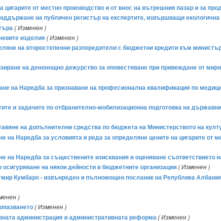
а цигарите от местно производство и от внос на вътрешния пазар и за пр
и поддържане на публичен регистър на експертите, извършващи екологична
стъра
( Изменен )
невите изделия
( Изменен )
деляне на второстепенни разпоредители с бюджетни кредити към министъра
низиране на денонощно дежурство за оповестяване при привеждане от мирн
емане на Наредба за признаване на професионална квалификация по медиц
остите и задачите по отбранително-мобилизационна подготовка на държавн
ставяне на допълнителни средства по бюджета на Министерството на култур
не на Наредба за условията и реда за определяне цените на цигарите от м
мане на Наредба за съществените изисквания и оценяване съответствието
во осигуряване на някои дейности в бюджетните организации
( Изменен )
 Фатмир Кумбаро - извънреден и пълномощен посланик на Република Албани
менен )
еопазването
( Изменен )
авната администрация и административната реформа
( Изменен )