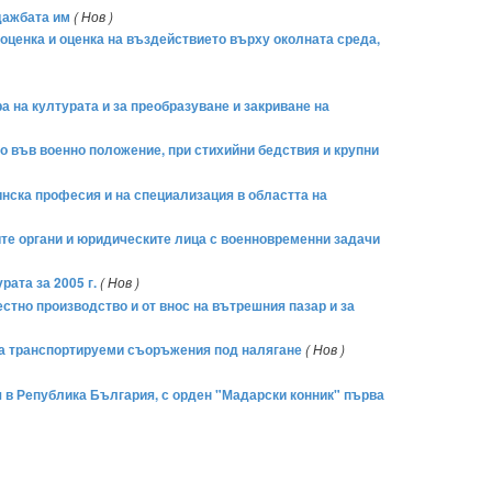
одажбата им
( Нов )
 оценка и оценка на въздействието върху околната среда,
 на културата и за преобразуване и закриване на
о във военно положение, при стихийни бедствия и крупни
инска професия и на специализация в областта на
ите органи и юридическите лица с военновременни задачи
ата за 2005 г.
( Нов )
естно производство и от внос на вътрешния пазар и за
 на транспортируеми съоръжения под налягане
( Нов )
я в Република България, с орден "Мадарски конник" първа