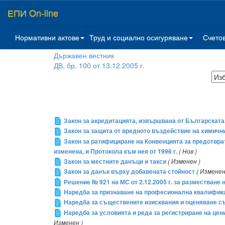
ЕПИ On-line
Нормативни актове
Труд и социално осигуряване
Счето
Държавен вестник
ДВ, бр. 100 от 13.12.2005 г.
Закон за акредитацията, извършвана от Българската
Закон за защита от вредното въздействие на химичн
Закон за ратифициране на Конвенцията за предотврат
изменена, и Протокола към нея от 1996 г.
( Нов )
Закон за местните данъци и такси
( Изменен )
Закон за данък върху добавената стойност
( Изменен
Решение № 921 на МС от 2.12.2005 г. за разместване н
Наредба за признаване на професионална квалифика
Наредба за съществените изисквания и оценяване с
Наредба за условията и реда за регистриране на цен
Изменен )