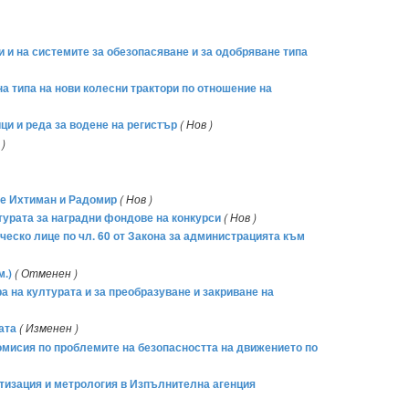
и и на системите за обезопасяване и за одобряване типа
на типа на нови колесни трактори по отношение на
ци и реда за водене на регистър
( Нов )
 )
ете Ихтиман и Радомир
( Нов )
турата за наградни фондове на конкурси
( Нов )
ческо лице по чл. 60 от Закона за администрацията към
м.)
( Отменен )
 на културата и за преобразуване и закриване на
ата
( Изменен )
омисия по проблемите на безопасността на движението по
ртизация и метрология в Изпълнителна агенция