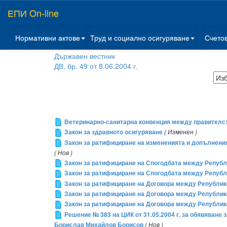
ЕПИ On-line
Нормативни актове
Труд и социално осигуряване
Счето
Държавен вестник
ДВ, бр. 49 от 8.06.2004 г.
Ветеринарно-санитарна конвенция между правителст
Закон за здравното осигуряване
( Изменен )
Закон за ратифициране на измененията и допълнен
( Нов )
Закон за ратифициране на Спогодбата между Републ
Закон за ратифициране на Спогодбата между Репуб
Закон за ратифициране на Договора между Републик
Закон за ратифициране на Договора между Републик
Закон за ратифициране на Договора между Републик
Решение № 383 на ЦИК от 31.05.2004 г. за обявяване
Борислав Михайлов Борисов
( Нов )