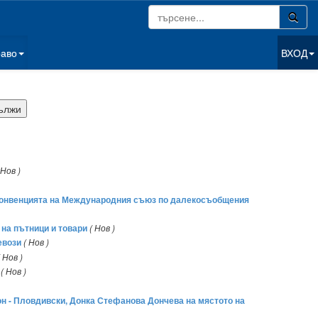
раво
ВХОД
 Нов )
 Конвенцията на Международния съюз по далекосъобщения
на пътници и товари
( Нов )
евози
( Нов )
( Нов )
( Нов )
йон - Пловдивски, Донка Стефанова Дончева на мястото на