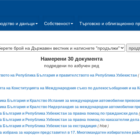
водство и данъци
Собственост
Търговско и облигационно п
Намерени 30 документа
подредени по азбучен ред
вото на Република България и правителството на Република Узбекистан
(
ията на Конституцията на Международния съюз по далекосъобщения и на
ика България и Кралство Испания за международни автомобилни превози 
лика България и Кралство Нидерландия за международни автомобилни пр
а България и Република Узбекистан за правна помощ по граждански дела
а България и Република Узбекистан за правна помощ по наказателни дела
а България и Република Узбекистан за екстрадиция
( Нов )
 за избрана за народен представител в 17. Многомандатен избирателен ра