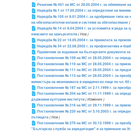
Решение № 451 на МС от 28.05.2004 г. за обявяване на
Наредба № 1 от 17.05.2004 г. за определяне на мини
Наредба № 105 от 8.01.2004 г. за одобряване типа н
на обезопасителни колани и системи за обезопасяване
(
Наредба № 14 от 8.04.2004 г. за условията и реда за
емисиите на замърсители
( Нов )
Наредба № 22 от 14.05.2004 г. за правилата за произ
Наредба № 34 от 22.08.2002 г. за профилактика и б
Правилник за издаване на българските документи з
Постановление № 109 на МС от 28.05.2004 г. за опре
Постановление № 110 на МС от 28.05.2004 г. за прие
Постановление № 111 на МС от 28.05.2004 г. за пре
Постановление № 113 на МС от 28.05.2004 г. за прео
министъра на икономиката в юридическо лице по чл. 60
Постановление № 197 на МС от 2.11.1999 г. за преоб
Постановление № 204 на МС от 11.11.1999 г. за опре
държавни културни институти
( Изменен )
Постановление № 216 на МС от 29.11.1999 г. за прие
Постановление № 220 на МС от 3.10.2003 г. за опре
пътищата
( Нов )
Постановление № 270 на МС от 30.12.1999 г. за пре
"Българска служба за акредитация" и за приемане на 