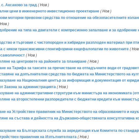
 с. Аксаково за град
( Нов )
мални цени в инженерното инвестиционно проектиране
( Нов )
а нови моторни превозни средства по отношение на обезопасителните колан
 Нов )
 одобрение на типа на двигатели с компресионно запалване и за одобрение 
водство и търговия с чистопороден и хибриден разплоден материал при пти
орба с някои трансмисивни спонгиформни енцефалопатии по животните
( Нов
а самоличност
( Нов )
деляне на центровете на районите за планиране
( Нов )
мане на Тарифа за таксите за пречистване на отпадъчните води от градов
доставяне на допълнителни средства по бюджета на Министерството на кул
бразуване на Националния център за информация и документация от юриди
 от Закона за администрацията
( Нов )
разуване на административни структури към министъра на икономиката (от
деляне на второстепенни разпоредители с бюджетни кредити към министъра
мане на Устройствен правилник на Министерството на образованието и наук
деляне на състава и дейността на Държавно-обществената консултативна к
образуване на Българската служба за акредитация към Комитета по станда
Устройствен правилник на Изпълнителната
( Нов )