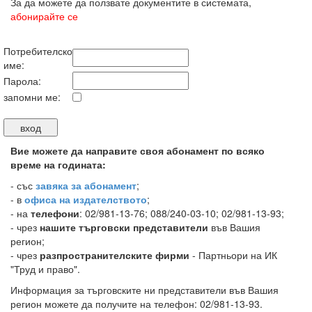
За да можете да ползвате документите в системата,
абонирайте се
Потребителско
име:
Парола:
запомни ме:
Вие можете да направите своя абонамент по всяко
време на годината:
-
със
завяка за абонамент
;
- в
офиса на издателството
;
- на
телефони
: 02/981-13-76; 088/240-03-10; 02/981-13-93;
- чрез
нашите търговски представители
във Вашия
регион;
- чрез
разпространителските фирми
- Партньори на ИК
"Труд и право".
Информация за търговските ни представители във Вашия
регион можете да получите на телефон: 02/981-13-93.