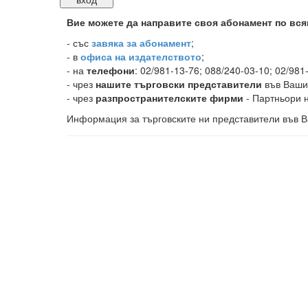
Вие можете да направите своя абонамент по вся
-
със
завяка за абонамент
;
- в
офиса на издателството
;
- на
телефони
: 02/981-13-76; 088/240-03-10; 02/981
- чрез
нашите търговски представители
във Ваши
- чрез
разпространителските фирми
- Партньори н
Информация за търговските ни представители във В