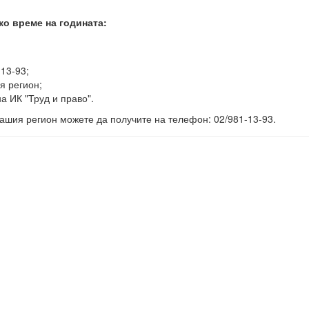
ко време на годината:
-13-93;
я регион;
а ИК "Труд и право".
ашия регион можете да получите на телефон: 02/981-13-93.