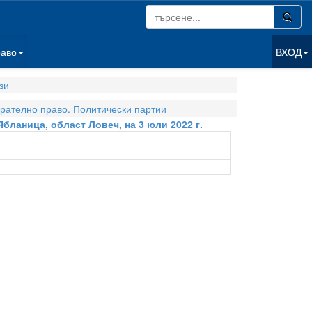
раво
ВХОД
зи
рателно право. Политически партии
Ябланица, област Ловеч, на 3 юли 2022 г.