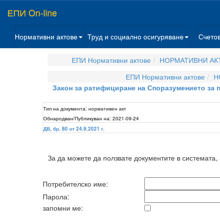
ЕПИ On-line
Нормативни актове
Труд и социално осигуряване
Счето
ЕПИ Нормативни актове
НОРМАТИВНИ АКТ
ЕПИ Нормативни актове
Н
Закон за ратифициране на Споразумението за 
Тип на документа:
нормативен акт
Обнародван/Публикуван на:
2021-09-24
ДВ, бр. 80 от 24.9.2021 г.
За да можете да ползвате документите в системата,
Потребителско име:
Парола:
запомни ме: