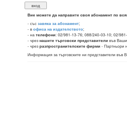
Вие можете да направите своя абонамент по вся
-
със
завяка за абонамент
;
- в
офиса на издателството
;
- на
телефони
: 02/981-13-76; 088/240-03-10; 02/981
- чрез
нашите търговски представители
във Ваши
- чрез
разпространителските фирми
- Партньори н
Информация за търговските ни представители във В