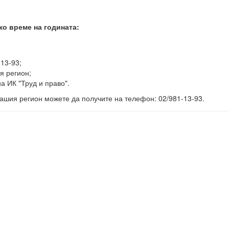
ко време на годината:
-13-93;
я регион;
а ИК "Труд и право".
ашия регион можете да получите на телефон: 02/981-13-93.