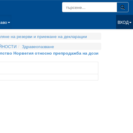
раво
ВХОД
гляне на резерви и приемане на декларации
ЕЙНОСТИ
Здравеопазване
алство Норвегия относно препродажба на дози