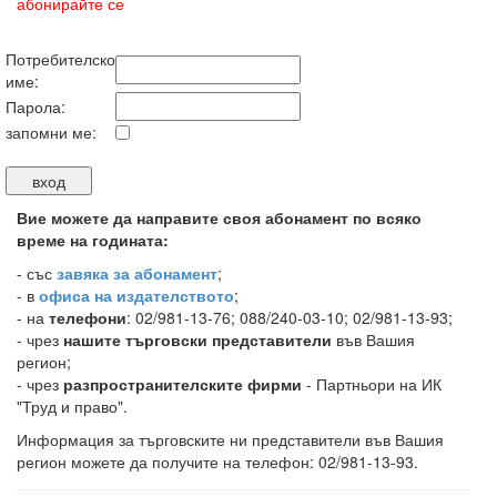
абонирайте се
Потребителско
име:
Парола:
запомни ме:
Вие можете да направите своя абонамент по всяко
време на годината:
-
със
завяка за абонамент
;
- в
офиса на издателството
;
- на
телефони
: 02/981-13-76; 088/240-03-10; 02/981-13-93;
- чрез
нашите търговски представители
във Вашия
регион;
- чрез
разпространителските фирми
- Партньори на ИК
"Труд и право".
Информация за търговските ни представители във Вашия
регион можете да получите на телефон: 02/981-13-93.