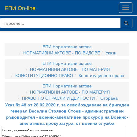
ЕПИ On-line
Toggl
navig
ЕПИ Нормативни актове
НОРМАТИВНИ АКТОВЕ - ПО ВИДОВЕ
Укази
ЕПИ Нормативни актове
НОРМАТИВНИ АКТОВЕ - ПО МАТЕРИЯ
КОНСТИТУЦИОННО ПРАВО
Конституционно право
ЕПИ Нормативни актове
НОРМАТИВНИ АКТОВЕ - ПО МАТЕРИЯ
ПРАВО ПО ОТРАСЛИ И ДЕЙНОСТИ
Отбрана
Указ № 48 от 28.02.2020 г. за освобождаване на бригаден
генерал Веселин Стоянов Стоев - административен
ръководител - военно-апелативен прокурор на Военно-
апелативна прокуратура, от военна служба
Тип на документа:
нормативен акт
Обнародван/Публикуван на:
2020-03-06