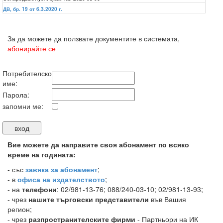
ДВ, бр. 19 от 6.3.2020 г.
За да можете да ползвате документите в системата,
абонирайте се
Потребителско
име:
Парола:
запомни ме:
Вие можете да направите своя абонамент по всяко
време на годината:
-
със
завяка за абонамент
;
- в
офиса на издателството
;
- на
телефони
: 02/981-13-76; 088/240-03-10; 02/981-13-93;
- чрез
нашите търговски представители
във Вашия
регион;
- чрез
разпространителските фирми
- Партньори на ИК