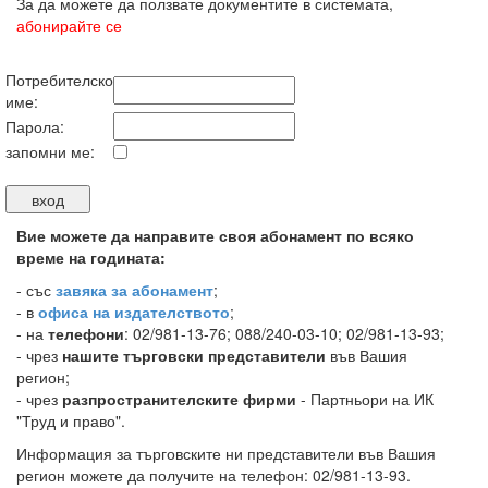
За да можете да ползвате документите в системата,
абонирайте се
Потребителско
име:
Парола:
запомни ме:
Вие можете да направите своя абонамент по всяко
време на годината:
-
със
завяка за абонамент
;
- в
офиса на издателството
;
- на
телефони
: 02/981-13-76; 088/240-03-10; 02/981-13-93;
- чрез
нашите търговски представители
във Вашия
регион;
- чрез
разпространителските фирми
- Партньори на ИК
"Труд и право".
Информация за търговските ни представители във Вашия
регион можете да получите на телефон: 02/981-13-93.