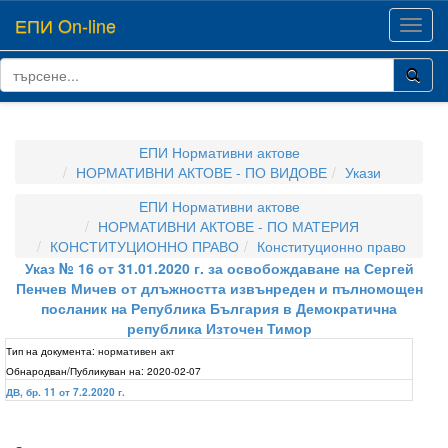
ЕПИ On-line
Toggl
navig
ЕПИ Нормативни актове
НОРМАТИВНИ АКТОВЕ - ПО ВИДОВЕ
Укази
ЕПИ Нормативни актове
НОРМАТИВНИ АКТОВЕ - ПО МАТЕРИЯ
КОНСТИТУЦИОННО ПРАВО
Конституционно право
Указ № 16 от 31.01.2020 г. за освобождаване на Сергей
Пенчев Мичев от длъжността извънреден и пълномощен
посланик на Република България в Демократична
република Източен Тимор
Тип на документа:
нормативен акт
Обнародван/Публикуван на:
2020-02-07
ДВ, бр. 11 от 7.2.2020 г.