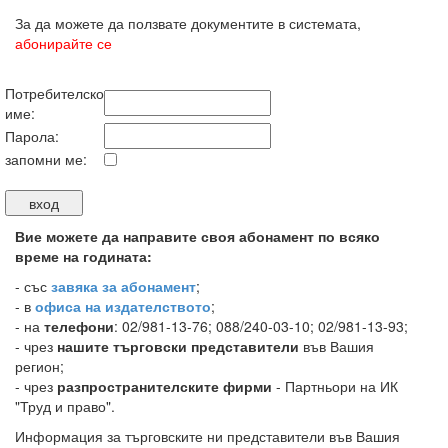
За да можете да ползвате документите в системата,
абонирайте се
Потребителско
име:
Парола:
запомни ме:
Вие можете да направите своя абонамент по всяко
време на годината:
-
със
завяка за абонамент
;
- в
офиса на издателството
;
- на
телефони
: 02/981-13-76; 088/240-03-10; 02/981-13-93;
- чрез
нашите търговски представители
във Вашия
регион;
- чрез
разпространителските фирми
- Партньори на ИК
"Труд и право".
Информация за търговските ни представители във Вашия