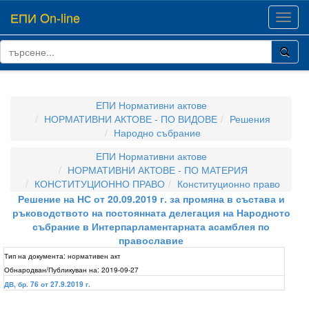
ЕПИ On-line
Toggl
navig
ЕПИ Нормативни актове
НОРМАТИВНИ АКТОВЕ - ПО ВИДОВЕ
Решения
Народно събрание
ЕПИ Нормативни актове
НОРМАТИВНИ АКТОВЕ - ПО МАТЕРИЯ
КОНСТИТУЦИОННО ПРАВО
Конституционно право
Решение на НС от 20.09.2019 г. за промяна в състава и
ръководството на постоянната делегация на Народното
събрание в Интерпарламентарната асамблея по
православие
Тип на документа:
нормативен акт
Обнародван/Публикуван на:
2019-09-27
ДВ, бр. 76 от 27.9.2019 г.