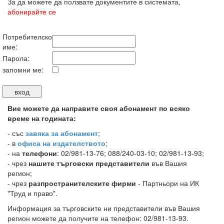
За да можете да ползвате документите в системата,
абонирайте се
Потребителско
име:
Парола:
запомни ме:
Вие можете да направите своя абонамент по всяко
време на годината:
-
със
завяка за абонамент
;
- в
офиса на издателството
;
- на
телефони
: 02/981-13-76; 088/240-03-10; 02/981-13-93;
- чрез
нашите търговски представители
във Вашия
регион;
- чрез
разпространителските фирми
- Партньори на ИК
"Труд и право".
Информация за търговските ни представители във Вашия
регион можете да получите на телефон: 02/981-13-93.