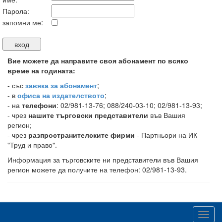
Парола:
запомни ме:
Вие можете да направите своя абонамент по всяко
време на годината:
-
със
завяка за абонамент
;
- в
офиса на издателството
;
- на
телефони
: 02/981-13-76; 088/240-03-10; 02/981-13-93;
- чрез
нашите търговски представители
във Вашия
регион;
- чрез
разпространителските фирми
- Партньори на ИК
"Труд и право".
Информация за търговските ни представители във Вашия
регион можете да получите на телефон: 02/981-13-93.
Toggl