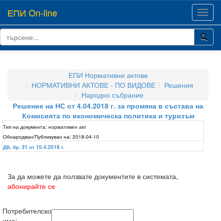
ЕПИ On-line
Toggl
navig
ЕПИ Нормативни актове
НОРМАТИВНИ АКТОВЕ - ПО ВИДОВЕ
Решения
Народно събрание
Решение на НС от 4.04.2018 г. за промяна в състава на
Комисията по икономическа политика и туризъм
Тип на документа:
нормативен акт
Обнародван/Публикуван на:
2018-04-10
ДВ, бр. 31 от 10.4.2018 г.
За да можете да ползвате документите в системата,
абонирайте се
Потребителско
име: