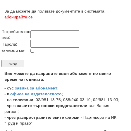
За да можете да ползвате документите в системата,
абонирайте се
Потребителско
име:
Парола:
запомни ме:
Вие можете да направите своя абонамент по всяко
време на годината:
-
със
завяка за абонамент
;
- в
офиса на издателството
;
- на
телефони
: 02/981-13-76; 088/240-03-10; 02/981-13-93;
- чрез
нашите търговски представители
във Вашия
регион;
- чрез
разпространителските фирми
- Партньори на ИК
"Труд и право".