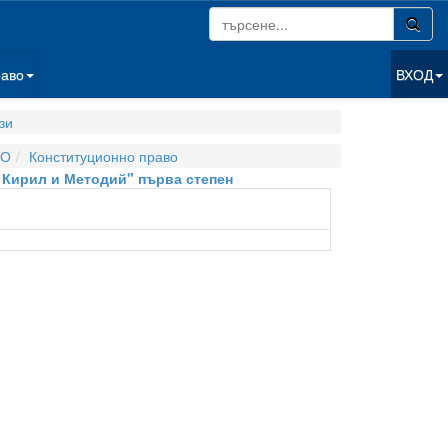
раво
ВХОД
зи
ВО
Конституционно право
. Кирил и Методий" първа степен