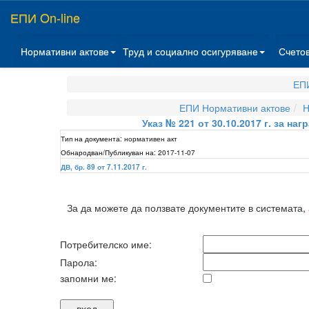
ЕПИ On-line
Нормативни актове
Труд и социално осигуряване
Счето
ЕПИ
ЕПИ Нормативни актове
Н
Указ № 221 от 30.10.2017 г. за н
Тип на документа:
нормативен акт
Обнародван/Публикуван на:
2017-11-07
ДВ, бр. 89 от 7.11.2017 г.
За да можете да ползвате документите в системата,
Потребителско име:
Парола:
запомни ме: