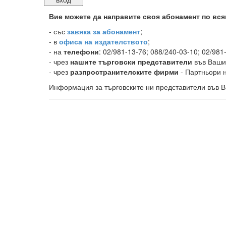
Вие можете да направите своя абонамент по вся
-
със
завяка за абонамент
;
- в
офиса на издателството
;
- на
телефони
: 02/981-13-76; 088/240-03-10; 02/981
- чрез
нашите търговски представители
във Ваши
- чрез
разпространителските фирми
- Партньори н
Информация за търговските ни представители във В