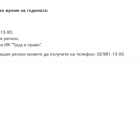
ко време на годината:
-13-93;
я регион;
а ИК "Труд и право".
ашия регион можете да получите на телефон: 02/981-13-93.