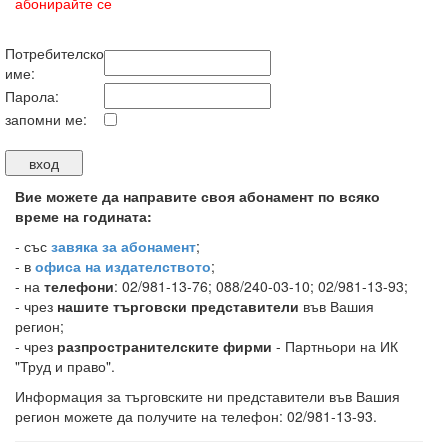
абонирайте се
Потребителско
име:
Парола:
запомни ме:
Вие можете да направите своя абонамент по всяко
време на годината:
-
със
завяка за абонамент
;
- в
офиса на издателството
;
- на
телефони
: 02/981-13-76; 088/240-03-10; 02/981-13-93;
- чрез
нашите търговски представители
във Вашия
регион;
- чрез
разпространителските фирми
- Партньори на ИК
"Труд и право".
Информация за търговските ни представители във Вашия
регион можете да получите на телефон: 02/981-13-93.