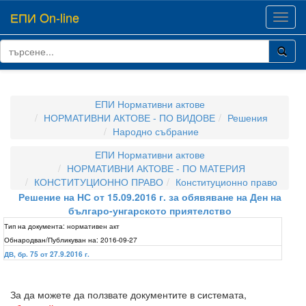
ЕПИ On-line
Toggl
navig
ЕПИ Нормативни актове
НОРМАТИВНИ АКТОВЕ - ПО ВИДОВЕ
Решения
Народно събрание
ЕПИ Нормативни актове
НОРМАТИВНИ АКТОВЕ - ПО МАТЕРИЯ
КОНСТИТУЦИОННО ПРАВО
Конституционно право
Решение на НС от 15.09.2016 г. за обявяване на Ден на
българо-унгарското приятелство
Тип на документа:
нормативен акт
Обнародван/Публикуван на:
2016-09-27
ДВ, бр. 75 от 27.9.2016 г.
За да можете да ползвате документите в системата,