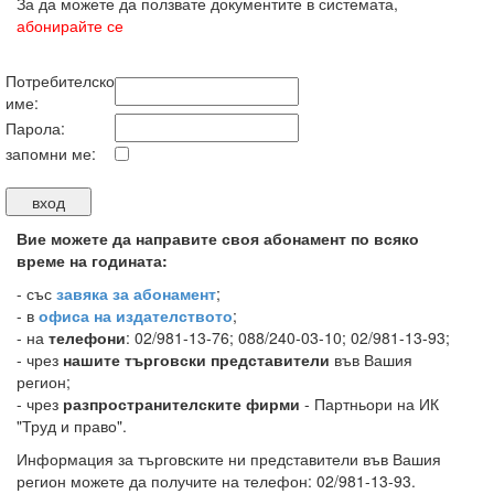
За да можете да ползвате документите в системата,
абонирайте се
Потребителско
име:
Парола:
запомни ме:
Вие можете да направите своя абонамент по всяко
време на годината:
-
със
завяка за абонамент
;
- в
офиса на издателството
;
- на
телефони
: 02/981-13-76; 088/240-03-10; 02/981-13-93;
- чрез
нашите търговски представители
във Вашия
регион;
- чрез
разпространителските фирми
- Партньори на ИК
"Труд и право".
Информация за търговските ни представители във Вашия
регион можете да получите на телефон: 02/981-13-93.