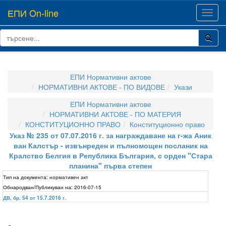
ЕПИ On-line
Toggl
navig
ЕПИ Нормативни актове
НОРМАТИВНИ АКТОВЕ - ПО ВИДОВЕ
Укази
ЕПИ Нормативни актове
НОРМАТИВНИ АКТОВЕ - ПО МАТЕРИЯ
КОНСТИТУЦИОННО ПРАВО
Конституционно право
Указ № 235 от 07.07.2016 г. за награждаване на г-жа Аник
ван Калстър - извънреден и пълномощен посланик на
Кралство Белгия в Република България, с орден "Стара
планина" първа степен
Тип на документа:
нормативен акт
Обнародван/Публикуван на:
2016-07-15
ДВ, бр. 54 от 15.7.2016 г.