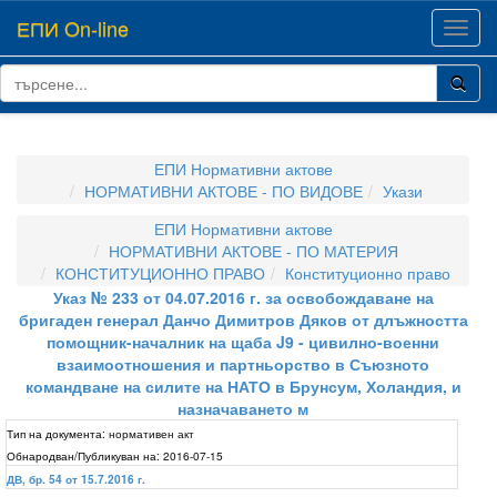
ЕПИ On-line
Toggl
navig
ЕПИ Нормативни актове
НОРМАТИВНИ АКТОВЕ - ПО ВИДОВЕ
Укази
ЕПИ Нормативни актове
НОРМАТИВНИ АКТОВЕ - ПО МАТЕРИЯ
КОНСТИТУЦИОННО ПРАВО
Конституционно право
Указ № 233 от 04.07.2016 г. за освобождаване на
бригаден генерал Данчо Димитров Дяков от длъжността
помощник-началник на щаба J9 - цивилно-военни
взаимоотношения и партньорство в Съюзното
командване на силите на НАТО в Брунсум, Холандия, и
назначаването м
Тип на документа:
нормативен акт
Обнародван/Публикуван на:
2016-07-15
ДВ, бр. 54 от 15.7.2016 г.