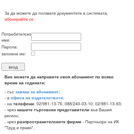
За да можете да ползвате документите в системата,
абонирайте се
Потребителско
име:
Парола:
запомни ме:
Вие можете да направите своя абонамент по всяко
време на годината:
-
със
завяка за абонамент
;
- в
офиса на издателството
;
- на
телефони
: 02/981-13-76; 088/240-03-10; 02/981-13-93;
- чрез
нашите търговски представители
във Вашия
регион;
- чрез
разпространителските фирми
- Партньори на ИК
"Труд и право".