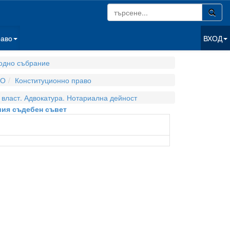
раво
ВХОД
одно събрание
ВО
Конституционно право
власт. Адвокатура. Нотариална дейност
сшия съдебен съвет