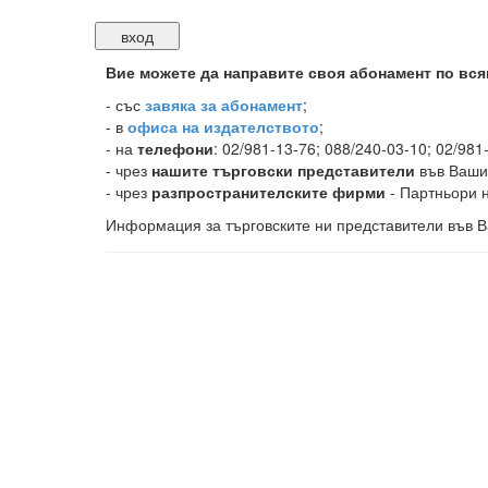
Вие можете да направите своя абонамент по вся
-
със
завяка за абонамент
;
- в
офиса на издателството
;
- на
телефони
: 02/981-13-76; 088/240-03-10; 02/981
- чрез
нашите търговски представители
във Ваши
- чрез
разпространителските фирми
- Партньори н
Информация за търговските ни представители във В