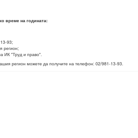
ко време на годината:
-13-93;
я регион;
а ИК "Труд и право".
ашия регион можете да получите на телефон: 02/981-13-93.