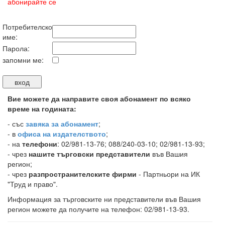
абонирайте се
Потребителско
име:
Парола:
запомни ме:
Вие можете да направите своя абонамент по всяко
време на годината:
-
със
завяка за абонамент
;
- в
офиса на издателството
;
- на
телефони
: 02/981-13-76; 088/240-03-10; 02/981-13-93;
- чрез
нашите търговски представители
във Вашия
регион;
- чрез
разпространителските фирми
- Партньори на ИК
"Труд и право".
Информация за търговските ни представители във Вашия
регион можете да получите на телефон: 02/981-13-93.