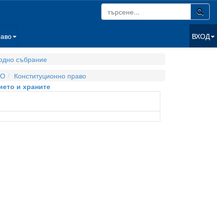
раво
ВХОД
одно събрание
ВО
Конституционно право
ието и храните