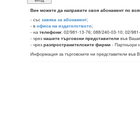
Вие можете да направите своя абонамент по вся
-
със
завяка за абонамент
;
- в
офиса на издателството
;
- на
телефони
: 02/981-13-76; 088/240-03-10; 02/981
- чрез
нашите търговски представители
във Ваши
- чрез
разпространителските фирми
- Партньори н
Информация за търговските ни представители във В