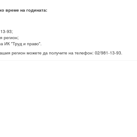
ко време на годината:
-13-93;
я регион;
а ИК "Труд и право".
ашия регион можете да получите на телефон: 02/981-13-93.