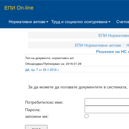
ЕПИ On-line
Нормативни актове
Труд и социално осигуряване
Счето
ЕПИ Нормативн
ЕПИ Нормативни актове
Н
Решение на НС о
Тип на документа:
нормативен акт
Обнародван/Публикуван на:
2016-01-26
ДВ, бр. 7 от 26.1.2016 г.
За да можете да ползвате документите в системата,
Потребителско име:
Парола:
запомни ме: