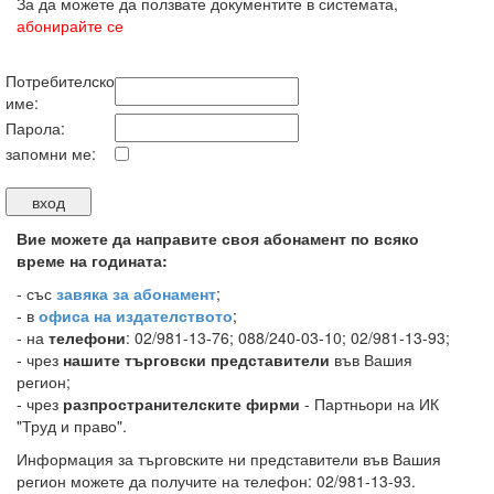
За да можете да ползвате документите в системата,
абонирайте се
Потребителско
име:
Парола:
запомни ме:
Вие можете да направите своя абонамент по всяко
време на годината:
-
със
завяка за абонамент
;
- в
офиса на издателството
;
- на
телефони
: 02/981-13-76; 088/240-03-10; 02/981-13-93;
- чрез
нашите търговски представители
във Вашия
регион;
- чрез
разпространителските фирми
- Партньори на ИК
"Труд и право".
Информация за търговските ни представители във Вашия
регион можете да получите на телефон: 02/981-13-93.