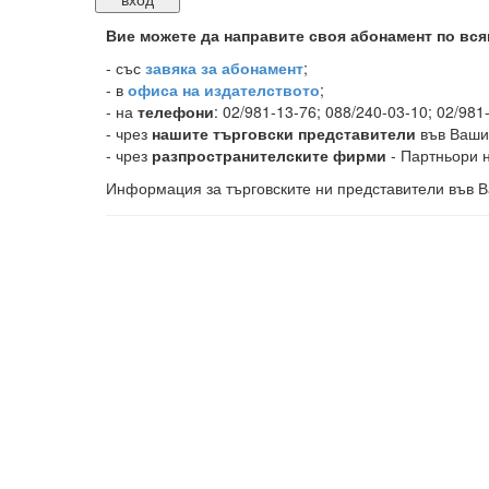
Вие можете да направите своя абонамент по вся
-
със
завяка за абонамент
;
- в
офиса на издателството
;
- на
телефони
: 02/981-13-76; 088/240-03-10; 02/981
- чрез
нашите търговски представители
във Ваши
- чрез
разпространителските фирми
- Партньори н
Информация за търговските ни представители във В