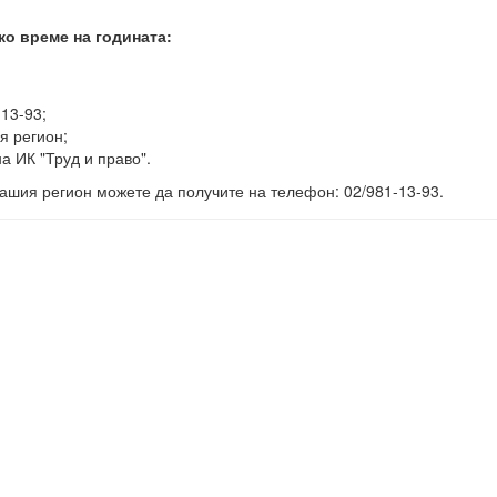
ко време на годината:
-13-93;
я регион;
а ИК "Труд и право".
ашия регион можете да получите на телефон: 02/981-13-93.