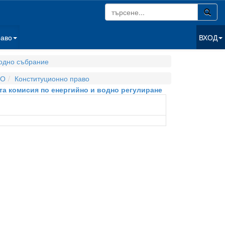
раво
ВХОД
одно събрание
ВО
Конституционно право
ата комисия по енергийно и водно регулиране