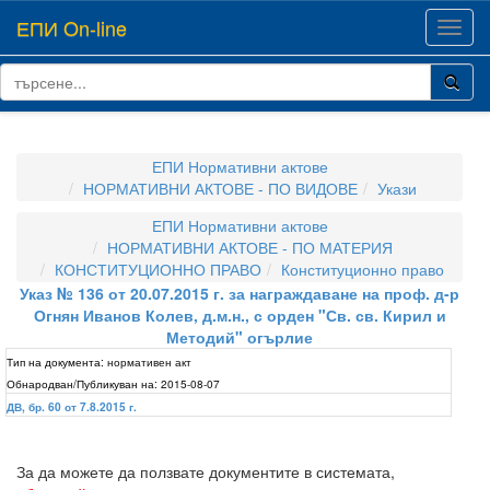
ЕПИ On-line
Toggl
navig
ЕПИ Нормативни актове
НОРМАТИВНИ АКТОВЕ - ПО ВИДОВЕ
Укази
ЕПИ Нормативни актове
НОРМАТИВНИ АКТОВЕ - ПО МАТЕРИЯ
КОНСТИТУЦИОННО ПРАВО
Конституционно право
Указ № 136 от 20.07.2015 г. за награждаване на проф. д-р
Огнян Иванов Колев, д.м.н., с орден "Св. св. Кирил и
Методий" огърлие
Тип на документа:
нормативен акт
Обнародван/Публикуван на:
2015-08-07
ДВ, бр. 60 от 7.8.2015 г.
За да можете да ползвате документите в системата,