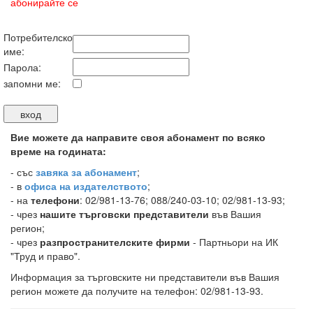
абонирайте се
Потребителско
име:
Парола:
запомни ме:
Вие можете да направите своя абонамент по всяко
време на годината:
-
със
завяка за абонамент
;
- в
офиса на издателството
;
- на
телефони
: 02/981-13-76; 088/240-03-10; 02/981-13-93;
- чрез
нашите търговски представители
във Вашия
регион;
- чрез
разпространителските фирми
- Партньори на ИК
"Труд и право".
Информация за търговските ни представители във Вашия
регион можете да получите на телефон: 02/981-13-93.