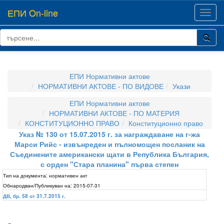
ЕПИ On-line
Toggl
navig
ЕПИ Нормативни актове
НОРМАТИВНИ АКТОВЕ - ПО ВИДОВЕ
Укази
ЕПИ Нормативни актове
НОРМАТИВНИ АКТОВЕ - ПО МАТЕРИЯ
КОНСТИТУЦИОННО ПРАВО
Конституционно право
Указ № 130 от 15.07.2015 г. за награждаване на г-жа
Марси Рийс - извънреден и пълномощен посланик на
Съединените американски щати в Република България,
с орден "Стара планина" първа степен
Тип на документа:
нормативен акт
Обнародван/Публикуван на:
2015-07-31
ДВ, бр. 58 от 31.7.2015 г.