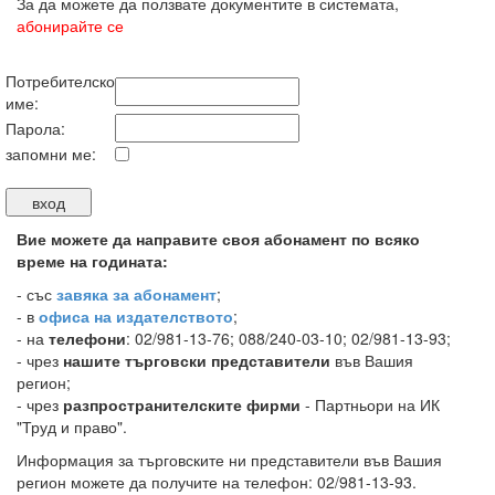
За да можете да ползвате документите в системата,
абонирайте се
Потребителско
име:
Парола:
запомни ме:
Вие можете да направите своя абонамент по всяко
време на годината:
-
със
завяка за абонамент
;
- в
офиса на издателството
;
- на
телефони
: 02/981-13-76; 088/240-03-10; 02/981-13-93;
- чрез
нашите търговски представители
във Вашия
регион;
- чрез
разпространителските фирми
- Партньори на ИК
"Труд и право".
Информация за търговските ни представители във Вашия
регион можете да получите на телефон: 02/981-13-93.