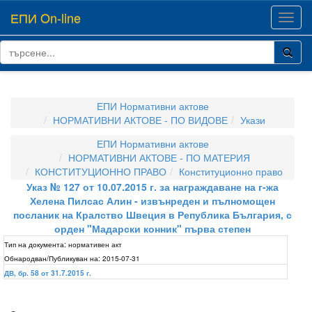
ЕПИ On-line
Toggl
navig
ЕПИ Нормативни актове
НОРМАТИВНИ АКТОВЕ - ПО ВИДОВЕ
Укази
ЕПИ Нормативни актове
НОРМАТИВНИ АКТОВЕ - ПО МАТЕРИЯ
КОНСТИТУЦИОННО ПРАВО
Конституционно право
Указ № 127 от 10.07.2015 г. за награждаване на г-жа
Хелена Пилсас Алин - извънреден и пълномощен
посланик на Кралство Швеция в Република България, с
орден "Мадарски конник" първа степен
Тип на документа:
нормативен акт
Обнародван/Публикуван на:
2015-07-31
ДВ, бр. 58 от 31.7.2015 г.