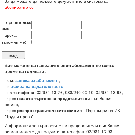
За да можете да ползвате документите в системата,
абонирайте се
Потребителско
име:
Парола:
запомни ме:
Вие можете да направите своя абонамент по всяко
време на годината:
-
със
завяка за абонамент
;
- в
офиса на издателството
;
- на
телефони
: 02/981-13-76; 088/240-03-10; 02/981-13-93;
- чрез
нашите търговски представители
във Вашия
регион;
- чрез
разпространителските фирми
- Партньори на ИК
"Труд и право".
Информация за търговските ни представители във Вашия
регион можете да получите на телефон: 02/981-13-93.