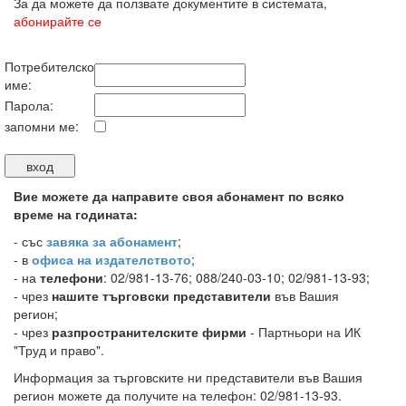
За да можете да ползвате документите в системата,
абонирайте се
Потребителско
име:
Парола:
запомни ме:
Вие можете да направите своя абонамент по всяко
време на годината:
-
със
завяка за абонамент
;
- в
офиса на издателството
;
- на
телефони
: 02/981-13-76; 088/240-03-10; 02/981-13-93;
- чрез
нашите търговски представители
във Вашия
регион;
- чрез
разпространителските фирми
- Партньори на ИК
"Труд и право".
Информация за търговските ни представители във Вашия
регион можете да получите на телефон: 02/981-13-93.