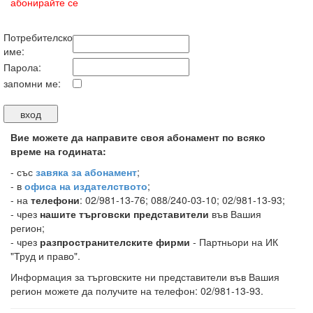
абонирайте се
Потребителско
име:
Парола:
запомни ме:
Вие можете да направите своя абонамент по всяко
време на годината:
-
със
завяка за абонамент
;
- в
офиса на издателството
;
- на
телефони
: 02/981-13-76; 088/240-03-10; 02/981-13-93;
- чрез
нашите търговски представители
във Вашия
регион;
- чрез
разпространителските фирми
- Партньори на ИК
"Труд и право".
Информация за търговските ни представители във Вашия
регион можете да получите на телефон: 02/981-13-93.