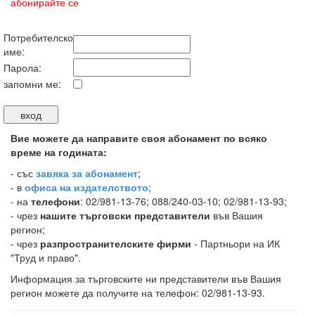
абонирайте се
Потребителско
име:
Парола:
запомни ме:
Вие можете да направите своя абонамент по всяко
време на годината:
-
със
завяка за абонамент
;
- в
офиса на издателството
;
- на
телефони
: 02/981-13-76; 088/240-03-10; 02/981-13-93;
- чрез
нашите търговски представители
във Вашия
регион;
- чрез
разпространителските фирми
- Партньори на ИК
"Труд и право".
Информация за търговските ни представители във Вашия
регион можете да получите на телефон: 02/981-13-93.