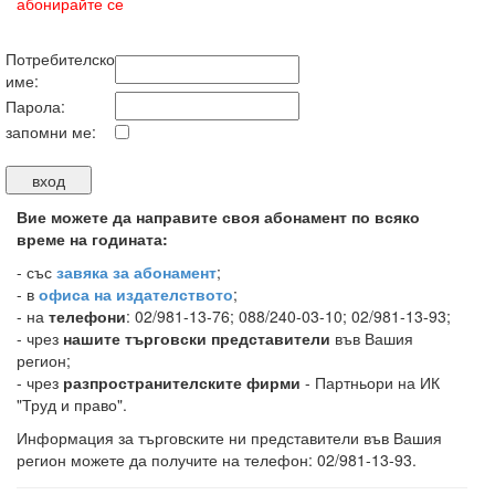
абонирайте се
Потребителско
име:
Парола:
запомни ме:
Вие можете да направите своя абонамент по всяко
време на годината:
-
със
завяка за абонамент
;
- в
офиса на издателството
;
- на
телефони
: 02/981-13-76; 088/240-03-10; 02/981-13-93;
- чрез
нашите търговски представители
във Вашия
регион;
- чрез
разпространителските фирми
- Партньори на ИК
"Труд и право".
Информация за търговските ни представители във Вашия
регион можете да получите на телефон: 02/981-13-93.