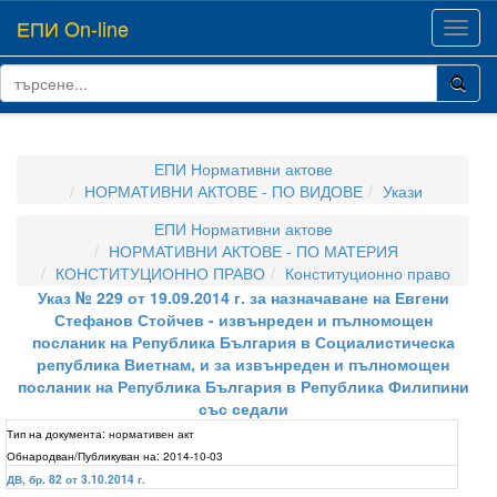
ЕПИ On-line
Toggl
navig
ЕПИ Нормативни актове
НОРМАТИВНИ АКТОВЕ - ПО ВИДОВЕ
Укази
ЕПИ Нормативни актове
НОРМАТИВНИ АКТОВЕ - ПО МАТЕРИЯ
КОНСТИТУЦИОННО ПРАВО
Конституционно право
Указ № 229 от 19.09.2014 г. за назначаване на Евгени
Стефанов Стойчев - извънреден и пълномощен
посланик на Република България в Социалистическа
република Виетнам, и за извънреден и пълномощен
посланик на Република България в Република Филипини
със седали
Тип на документа:
нормативен акт
Обнародван/Публикуван на:
2014-10-03
ДВ, бр. 82 от 3.10.2014 г.