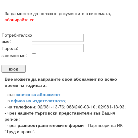
За да можете да ползвате документите в системата,
абонирайте се
Потребителско
име:
Парола:
запомни ме:
Вие можете да направите своя абонамент по всяко
време на годината:
-
със
завяка за абонамент
;
- в
офиса на издателството
;
- на
телефони
: 02/981-13-76; 088/240-03-10; 02/981-13-93;
- чрез
нашите търговски представители
във Вашия
регион;
- чрез
разпространителските фирми
- Партньори на ИК
"Труд и право".