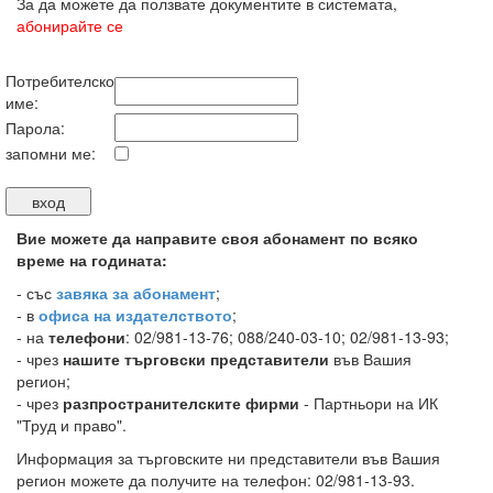
За да можете да ползвате документите в системата,
абонирайте се
Потребителско
име:
Парола:
запомни ме:
Вие можете да направите своя абонамент по всяко
време на годината:
-
със
завяка за абонамент
;
- в
офиса на издателството
;
- на
телефони
: 02/981-13-76; 088/240-03-10; 02/981-13-93;
- чрез
нашите търговски представители
във Вашия
регион;
- чрез
разпространителските фирми
- Партньори на ИК
"Труд и право".
Информация за търговските ни представители във Вашия
регион можете да получите на телефон: 02/981-13-93.