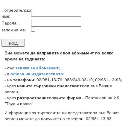
Потребителско
име:
Парола:
запомни ме:
Вие можете да направите своя абонамент по всяко
време на годината:
-
със
завяка за абонамент
;
- в
офиса на издателството
;
- на
телефони
: 02/981-13-76; 088/240-03-10; 02/981-13-93;
- чрез
нашите търговски представители
във Вашия
регион;
- чрез
разпространителските фирми
- Партньори на ИК
"Труд и право".
Информация за търговските ни представители във Вашия
регион можете да получите на телефон: 02/981-13-93.