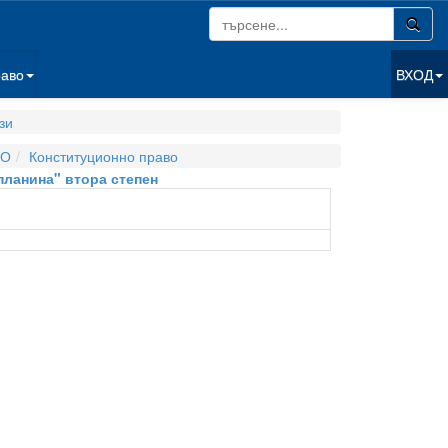
раво
ВХОД
зи
ВО
Конституционно право
 планина" втора степен