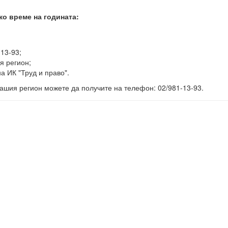
ко време на годината:
-13-93;
я регион;
а ИК "Труд и право".
ашия регион можете да получите на телефон: 02/981-13-93.