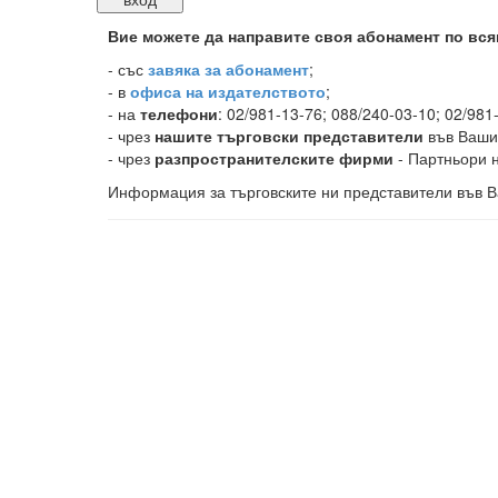
Вие можете да направите своя абонамент по вся
-
със
завяка за абонамент
;
- в
офиса на издателството
;
- на
телефони
: 02/981-13-76; 088/240-03-10; 02/981
- чрез
нашите търговски представители
във Ваши
- чрез
разпространителските фирми
- Партньори н
Информация за търговските ни представители във В