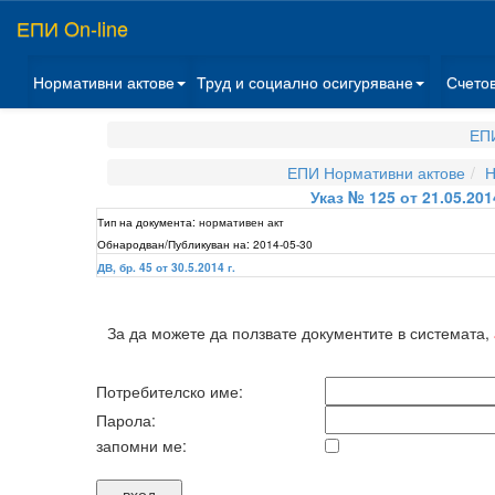
ЕПИ On-line
Нормативни актове
Труд и социално осигуряване
Счето
ЕПИ
ЕПИ Нормативни актове
Н
Указ № 125 от 21.05.20
Тип на документа:
нормативен акт
Обнародван/Публикуван на:
2014-05-30
ДВ, бр. 45 от 30.5.2014 г.
За да можете да ползвате документите в системата,
Потребителско име:
Парола:
запомни ме: