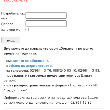
абонирайте се
Потребителско
име:
Парола:
запомни ме:
Вие можете да направите своя абонамент по всяко
време на годината:
-
със
завяка за абонамент
;
- в
офиса на издателството
;
- на
телефони
: 02/981-13-76; 088/240-03-10; 02/981-13-93;
- чрез
нашите търговски представители
във Вашия
регион;
- чрез
разпространителските фирми
- Партньори на ИК
"Труд и право".
Информация за търговските ни представители във Вашия
регион можете да получите на телефон: 02/981-13-93.