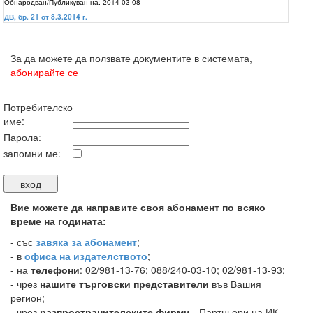
Обнародван/Публикуван на:
2014-03-08
ДВ, бр. 21 от 8.3.2014 г.
За да можете да ползвате документите в системата,
абонирайте се
Потребителско
име:
Парола:
запомни ме:
Вие можете да направите своя абонамент по всяко
време на годината:
-
със
завяка за абонамент
;
- в
офиса на издателството
;
- на
телефони
: 02/981-13-76; 088/240-03-10; 02/981-13-93;
- чрез
нашите търговски представители
във Вашия
регион;
- чрез
разпространителските фирми
- Партньори на ИК