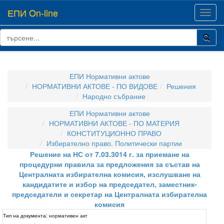
ЕПИ On-line
Toggl
navig
ЕПИ Нормативни актове
НОРМАТИВНИ АКТОВЕ - ПО ВИДОВЕ
Решения
Народно събрание
ЕПИ Нормативни актове
НОРМАТИВНИ АКТОВЕ - ПО МАТЕРИЯ
КОНСТИТУЦИОННО ПРАВО
Избирателно право. Политически партии
Решение на НС от 7.03.3014 г. за приемане на
процедурни правила за предложения за състав на
Централната избирателна комисия, изслушване на
кандидатите и избор на председател, заместник-
председатели и секретар на Централната избирателна
комисия
Тип на документа:
нормативен акт