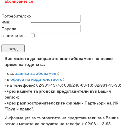
абонирайте се
Потребителско
име:
Парола:
запомни ме:
Вие можете да направите своя абонамент по всяко
време на годината:
-
със
завяка за абонамент
;
- в
офиса на издателството
;
- на
телефони
: 02/981-13-76; 088/240-03-10; 02/981-13-93;
- чрез
нашите търговски представители
във Вашия
регион;
- чрез
разпространителските фирми
- Партньори на ИК
"Труд и право".
Информация за търговските ни представители във Вашия
регион можете да получите на телефон: 02/981-13-93.