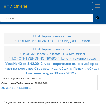
ЕПИ On-line
Toggl
navig
ЕПИ Нормативни актове
НОРМАТИВНИ АКТОВЕ - ПО ВИДОВЕ
Укази
ЕПИ Нормативни актове
НОРМАТИВНИ АКТОВЕ - ПО МАТЕРИЯ
КОНСТИТУЦИОННО ПРАВО
Конституционно право
Указ № 42 от 3.02.2012 г. за насрочване на нов избор за
кмет на кметство Струмешница, община Петрич, област
Благоевград, на 13 май 2012 г.
Тип на документа:
нормативен акт
Обнародван/Публикуван на:
2012-02-10
ДВ, бр. 12 от 10.2.2012 г.
За да можете да ползвате документите в системата,