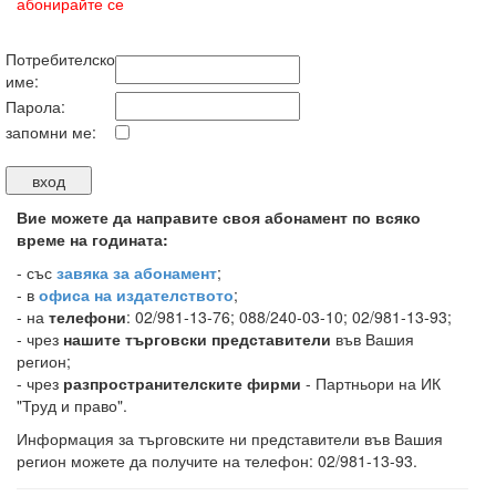
абонирайте се
Потребителско
име:
Парола:
запомни ме:
Вие можете да направите своя абонамент по всяко
време на годината:
-
със
завяка за абонамент
;
- в
офиса на издателството
;
- на
телефони
: 02/981-13-76; 088/240-03-10; 02/981-13-93;
- чрез
нашите търговски представители
във Вашия
регион;
- чрез
разпространителските фирми
- Партньори на ИК
"Труд и право".
Информация за търговските ни представители във Вашия
регион можете да получите на телефон: 02/981-13-93.