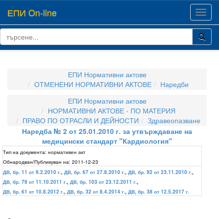
ЕПИ On-line
Toggl
navig
ЕПИ Нормативни актове
ОТМЕНЕНИ НОРМАТИВНИ АКТОВЕ
Наредби
ЕПИ Нормативни актове
НОРМАТИВНИ АКТОВЕ - ПО МАТЕРИЯ
ПРАВО ПО ОТРАСЛИ И ДЕЙНОСТИ
Здравеопазване
Наредба № 2 от 25.01.2010 г. за утвърждаване на
медицински стандарт "Кардиология"
Тип на документа:
нормативен акт
Обнародван/Публикуван на:
2011-12-23
ДВ, бр. 11 от 9.2.2010 г.
,
ДВ, бр. 67 от 27.8.2010 г.
,
ДВ, бр. 92 от 23.11.2010 г.
,
ДВ, бр. 79 от 11.10.2011 г.
,
ДВ, бр. 103 от 23.12.2011 г.
,
ДВ, бр. 61 от 10.8.2012 г.
,
ДВ, бр. 32 от 8.4.2014 г.
,
ДВ, бр. 38 от 12.5.2017 г.