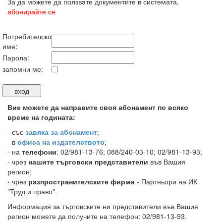
За да можете да ползвате документите в системата,
абонирайте се
Потребителско
име:
Парола:
запомни ме:
Вие можете да направите своя абонамент по всяко
време на годината:
-
със
завяка за абонамент
;
- в
офиса на издателството
;
- на
телефони
: 02/981-13-76; 088/240-03-10; 02/981-13-93;
- чрез
нашите търговски представители
във Вашия
регион;
- чрез
разпространителските фирми
- Партньори на ИК
"Труд и право".
Информация за търговските ни представители във Вашия
регион можете да получите на телефон: 02/981-13-93.